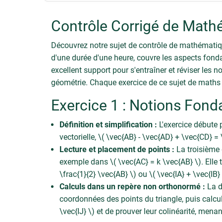
Contrôle Corrigé de Math
Découvrez notre sujet de contrôle de mathématiq
d'une durée d'une heure, couvre les aspects fond
excellent support pour s'entraîner et réviser les
géométrie. Chaque exercice de ce sujet de maths
Exercice 1 : Notions Fon
Définition et simplification :
L'exercice débute p
vectorielle, \( \vec{AB} - \vec{AD} + \vec{CD} = 
Lecture et placement de points :
La troisième 
exemple dans \( \vec{AC} = k \vec{AB} \). Elle 
\frac{1}{2} \vec{AB} \) ou \( \vec{IA} + \vec{IB}
Calculs dans un repère non orthonormé :
La de
coordonnées des points du triangle, puis calcule
\vec{IJ} \) et de prouver leur colinéarité, mena