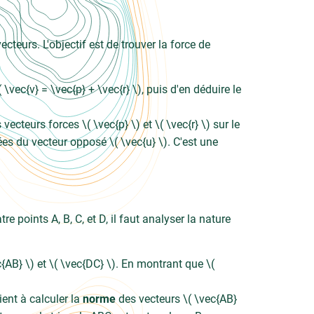
teurs. L'objectif est de trouver la force de
vec{v} = \vec{p} + \vec{r} \), puis d'en déduire le
vecteurs forces \( \vec{p} \) et \( \vec{r} \) sur le
es du vecteur opposé \( \vec{u} \). C'est une
points A, B, C, et D, il faut analyser la nature
AB} \) et \( \vec{DC} \). En montrant que \(
ient à calculer la
norme
des vecteurs \( \vec{AB}