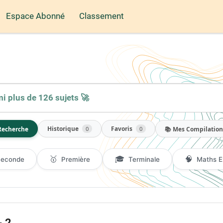
Espace Abonné
Classement
Historique
Favoris
Recherche
📚 Mes Compilation
0
0
🥇
🎓
🧠
Seconde
Première
Terminale
Maths E
- 2