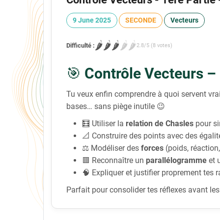
9 June 2025
SECONDE
Vecteurs
🌶️
🌶️
🌶️
🌶️
🌶️
Difficulté :
2.8/5 (8 votes)
🎯
Contrôle Vecteurs –
Tu veux enfin comprendre à quoi servent vr
bases… sans piège inutile 😉
🧮 Utiliser la
relation de Chasles
pour si
📐 Construire des points avec des égalit
⚖️ Modéliser des
forces
(poids, réaction,
🟥 Reconnaître un
parallélogramme
et 
🧠 Expliquer et justifier proprement tes
Parfait pour consolider tes réflexes avant l