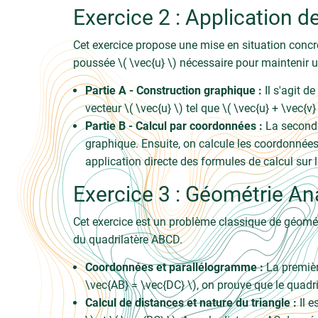
Exercice 2 : Application d
Cet exercice propose une mise en situation concrèt
poussée \( \vec{u} \) nécessaire pour maintenir un
Partie A - Construction graphique :
Il s'agit de
vecteur \( \vec{u} \) tel que \( \vec{u} + \vec{v} 
Partie B - Calcul par coordonnées :
La seconde 
graphique. Ensuite, on calcule les coordonnées 
application directe des formules de calcul sur
Exercice 3 : Géométrie Ana
Cet exercice est un problème classique de géométr
du quadrilatère ABCD.
Coordonnées et parallélogramme :
La première
\vec{AB} = \vec{DC} \), on prouve que le quad
Calcul de distances et nature du triangle :
Il e