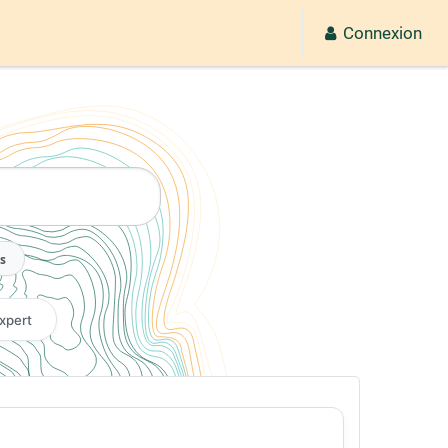
Connexion
2026
s
xpert