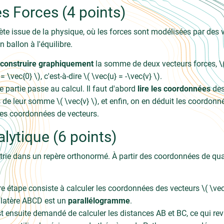
es Forces (4 points)
e issue de la physique, où les forces sont modélisées par des vec
 ballon à l'équilibre.
construire graphiquement
la somme de deux vecteurs forces, \( \
= \vec{0} \), c'est-à-dire \( \vec{u} = -\vec{v} \).
partie passe au calcul. Il faut d'abord
lire les coordonnées
des 
de leur somme \( \vec{v} \), et enfin, on en déduit les coordonné
 les coordonnées de vecteurs.
lytique (6 points)
ie dans un repère orthonormé. À partir des coordonnées de quatre 
 étape consiste à calculer les coordonnées des vecteurs \( \vec{
rilatère ABCD est un
parallélogramme
.
st ensuite demandé de calculer les distances AB et BC, ce qui rev