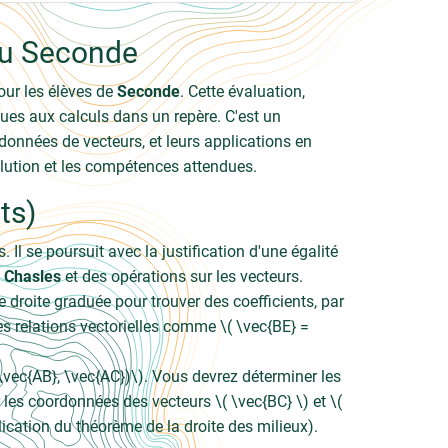
au Seconde
our les élèves de
Seconde
. Cette évaluation,
ues aux calculs dans un repère. C'est un
rdonnées de vecteurs, et leurs applications en
lution et les compétences attendues.
ts)
 Il se poursuit avec la justification d'une égalité
e Chasles
et des opérations sur les vecteurs.
droite graduée pour trouver des coefficients, par
es relations vectorielles comme \( \vec{BE} =
, \vec{AB}, \vec{AC})\). Vous devrez déterminer les
r les coordonnées des vecteurs \( \vec{BC} \) et \(
plication du théorème de la droite des milieux).