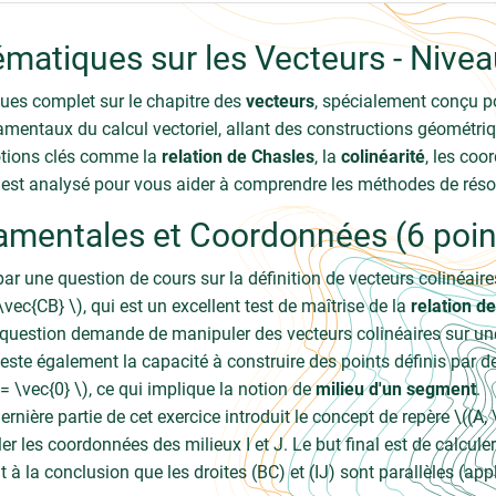
ématiques sur les Vecteurs - Nive
ues complet sur le chapitre des
vecteurs
, spécialement conçu p
amentaux du calcul vectoriel, allant des constructions géométriq
 notions clés comme la
relation de Chasles
, la
colinéarité
, les coo
 est analysé pour vous aider à comprendre les méthodes de réso
damentales et Coordonnées (6 poin
ar une question de cours sur la définition de vecteurs colinéaires.
\vec{CB} \), qui est un excellent test de maîtrise de la
relation d
question demande de manipuler des vecteurs colinéaires sur une 
teste également la capacité à construire des points définis par d
 = \vec{0} \), ce qui implique la notion de
milieu d'un segment
.
rnière partie de cet exercice introduit le concept de repère \((A
r les coordonnées des milieux I et J. Le but final est de calcule
nt à la conclusion que les droites (BC) et (IJ) sont parallèles (ap