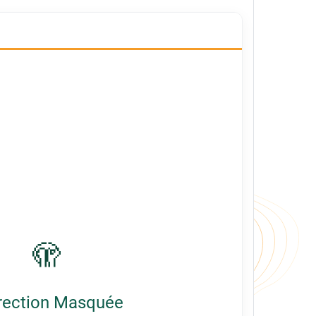
🫣
rection Masquée