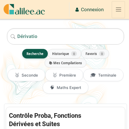
Passer au contenu principal
Connexion
Panne
2026
Recherche
Historique
0
Favoris
0
📚 Mes Compilations
🥈
🥇
🎓
Seconde
Première
Terminale
🧠
Maths Expert
Contrôle Proba, Fonctions
Dérivées et Suites