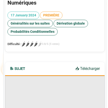
Numériques
17 January 2024
PREMIÈRE
Généralités sur les suites
Dérivation globale
Probabilités Conditionnelles
🌶️
🌶️
🌶️
🌶️
🌶️
Difficulté :
3.8/5 (5 votes)
📥 Télécharger
📝 SUJET