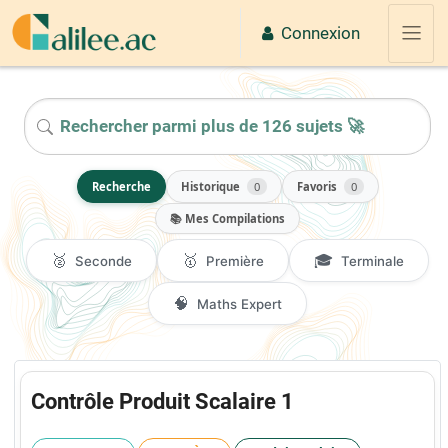
Passer au contenu principal
Connexion
Panne
2026
Recherche
Historique
0
Favoris
0
📚 Mes Compilations
🥈
🥇
🎓
Seconde
Première
Terminale
🧠
Maths Expert
Contrôle Produit Scalaire 1