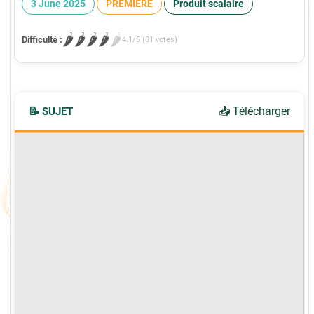
3 June 2025
PREMIÈRE
Produit scalaire
🌶️
🌶️
🌶️
🌶️
🌶️
Difficulté :
4.1/5 (81 votes)
📥 Télécharger
📝 SUJET