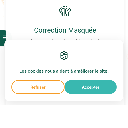
🫣
Correction Masquée
Chargement de la correction...
Ouvrir l'index du cours
Avez-vous bien cherché l'exercice ?
🍪
Afficher la correction
Les cookies nous aident à améliorer le site.
Refuser
Accepter