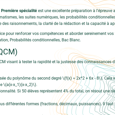
 Première spécialité
est une excellente préparation à l'épreuve a
tismes, les suites numériques, les probabilités conditionnelles 
se des raisonnements, la clarté de la rédaction et la capacité à
ce pour renforcer vos compétences et aborder sereinement vos fu
ation, Probabilités conditionnelles, Bac Blanc.
(QCM)
QCM visant à tester la rapidité et la justesse des connaissances 
risée du polynôme du second degré \(f(x) = 2x^2 + 6x - 8\). Cela i
me \(a(x-x_1)(x-x_2)\).
nalité. Si 50 élèves représentent 4% du total, on résout une sim
différentes formes (fractions, décimaux, puissances). Il faut