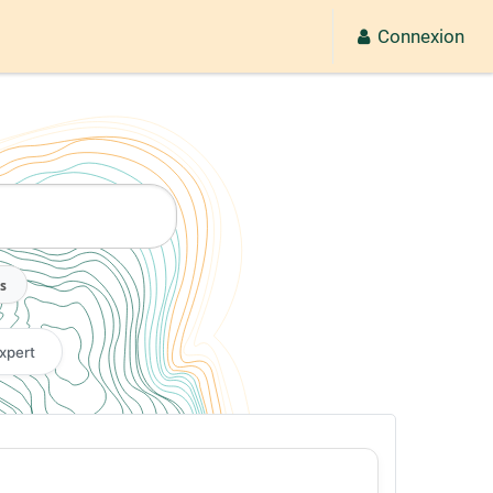
Connexion
2026
s
xpert