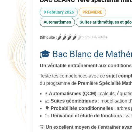
9 February 2026
PREMIÈRE
Automatismes
Suites arithmétiques et gé
🌶️
🌶️
🌶️
🌶️
🌶️
Difficulté :
3.8/5 (176 votes)
🎓 Bac Blanc de Mathé
Un véritable entraînement aux conditions
Teste tes compétences avec ce
sujet compl
du programme de
Première Spécialité Ma
⚡
Automatismes (QCM)
: calculs, équatio
📈
Suites géométriques
: modélisation d
🌳
Probabilités conditionnelles
: arbres
📉
Dérivation et étude de fonctions
: var
💡
Un excellent moyen de t’entraîner avan