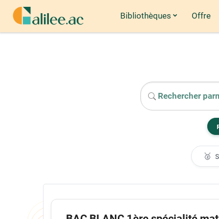
Bibliothèques
Offre
Passer au contenu principal
🥈
BAC BLANC 1ère spécialité mat