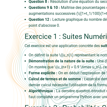
Question 8 :
Résolution d'une équation du secon
Questions 9 & 10 :
Maîtrise des pourcentages d'
augmentations successives (\((1+t_1/100)(1+t
Question 12 :
Lecture graphique du nombre dériv
point d'abscisse 0.
Exercice 1 : Suites Numéri
Cet exercice est une application concrète des
sui
On définit la suite \((u_n)\) représentant le no
Démonstration de la nature de la suite :
Une di
On montre que \(u_{n+1} = 0.9 \times u_n\), ce
Forme explicite :
On en déduit l'expression de 
Calcul de termes et de somme :
L'exercice dem
dernier calcul nécessite l'utilisation de la form
Algorithmique :
La dernière question introduit 
faut compléter un programme Python avec une bo