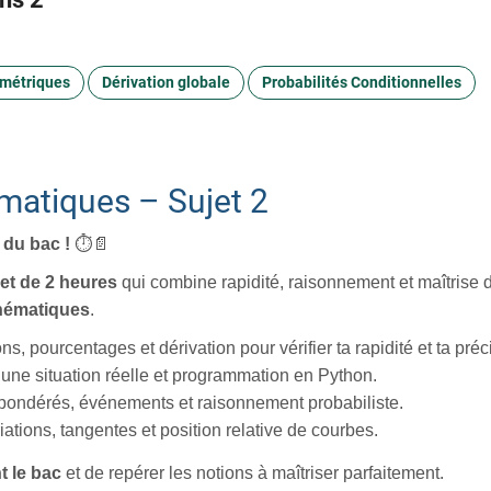
ométriques
Dérivation globale
Probabilités Conditionnelles
matiques – Sujet 2
 du bac !
⏱️📄
et de 2 heures
qui combine rapidité, raisonnement et maîtrise 
thématiques
.
ns, pourcentages et dérivation pour vérifier ta rapidité et ta préc
’une situation réelle et programmation en Python.
 pondérés, événements et raisonnement probabiliste.
iations, tangentes et position relative de courbes.
t le bac
et de repérer les notions à maîtriser parfaitement.