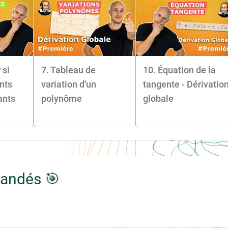
 si
7. Tableau de
10. Équation de la
nts
variation d'un
tangente - Dérivatio
ants
polynôme
globale
mandés 🎯