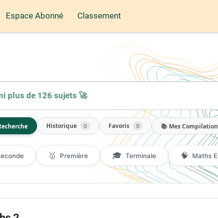
Espace Abonné
Classement
Historique
Favoris
Recherche
📚 Mes Compilation
0
0
🥇
🎓
🧠
Seconde
Première
Terminale
Maths E
hs 2