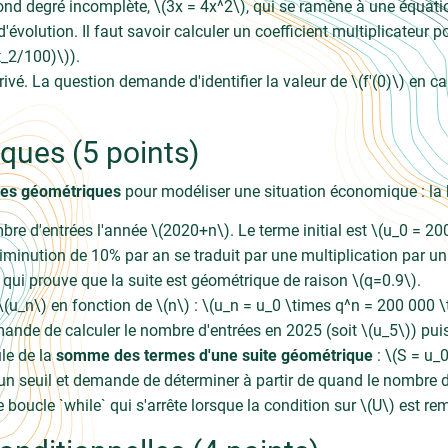
d degré incomplète, \(3x = 4x^2\), qui se ramène à une équatio
évolution. Il faut savoir calculer un coefficient multiplicateur p
_2/100)\)).
é. La question demande d'identifier la valeur de \(f'(0)\) en ca
ques (5 points)
tes géométriques
pour modéliser une situation économique : la 
mbre d'entrées l'année \(2020+n\). Le terme initial est \(u_0 = 20
minution de 10% par an se traduit par une multiplication par un c
 qui prouve que la suite est géométrique de raison \(q=0.9\).
\(u_n\) en fonction de \(n\) : \(u_n = u_0 \times q^n = 200 000 \
ande de calculer le nombre d'entrées en 2025 (soit \(u_5\)) puis
ule de la
somme des termes d'une suite géométrique
: \(S = u_0
un seuil et demande de déterminer à partir de quand le nombre d'e
ucle `while` qui s'arrête lorsque la condition sur \(U\) est rem