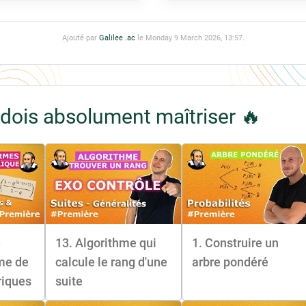
Ajouté par
Galilee .ac
le Monday 9 March 2026, 13:57.
dois absolument maîtriser 🔥
e
13. Algorithme qui
1. Construire un
me de
calcule le rang d'une
arbre pondéré
riques
suite