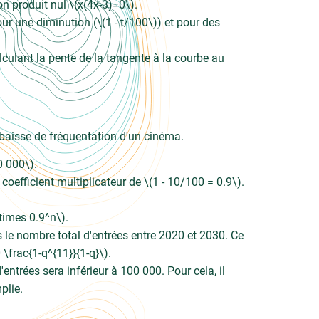
n produit nul \(x(4x-3)=0\).
our une diminution (\(1 - t/100\)) et pour des
lculant la pente de la tangente à la courbe au
baisse de fréquentation d'un cinéma.
0 000\).
oefficient multiplicateur de \(1 - 10/100 = 0.9\).
times 0.9^n\).
 le nombre total d'entrées entre 2020 et 2030. Ce
 \frac{1-q^{11}}{1-q}\).
ntrées sera inférieur à 100 000. Pour cela, il
plie.