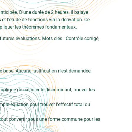
nticipée. D'une durée de 2 heures, il balaye
et l'étude de fonctions via la dérivation. Ce
 appliquer les théorèmes fondamentaux.
tures évaluations. Mots clés : Contrôle corrigé,
de base. Aucune justification n'est demandée,
mplique de calculer le discriminant, trouver les
ple équation pour trouver l'effectif total du
 tout convertir sous une forme commune pour les