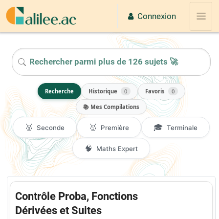
Passer au contenu principal
Connexion
Panne
2026
Recherche
Historique
0
Favoris
0
📚 Mes Compilations
🥈
🥇
🎓
Seconde
Première
Terminale
🧠
Maths Expert
Contrôle Proba, Fonctions
Dérivées et Suites