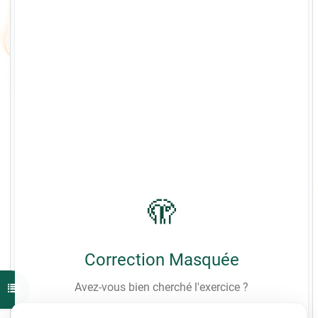
🫣
Correction Masquée
Chargement de la correction...
Avez-vous bien cherché l'exercice ?
Ouvrir l'index du cours