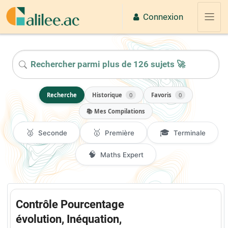
Passer au contenu principal
Connexion
Panne
2026
Recherche
Historique
0
Favoris
0
📚 Mes Compilations
🥈
🥇
🎓
Seconde
Première
Terminale
🧠
Maths Expert
Contrôle Pourcentage
évolution, Inéquation,