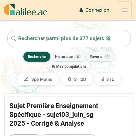
Passer au contenu principal
Connexion
Panne
2026
Recherche
Historique
0
Favoris
0
📚 Mes Compilations
📐
⚙️
🧪
Spé Maths
STI2D
STL
Sujet Première Enseignement
Spécifique - sujet03_juin_sg
2025 - Corrigé & Analyse