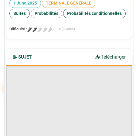
1 June 2025
TERMINALE GÉNÉRALE
Suites
Probabilités
Probabilités conditionnelles
🌶️
🌶️
🌶️
🌶️
🌶️
Difficulté :
2.0/5 (3 votes)
📥 Télécharger
📝 SUJET