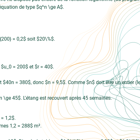
équation de type $q^n \ge A$.
{200} = 0,2$ soit $20\%$.
 $u_0 = 200$ et $r = 40$.
 $40n = 380$, donc $n = 9,5$. Comme $n$ doit être un entier (le 
 n \ge 45$. L'étang est recouvert après 45 semaines.
= 1,2$.
imes 1,2 = 288$ m².