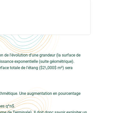
n de l'évolution d'une grandeur (la surface de
issance exponentielle (suite géométrique).
rface totale de l'étang ($2\,000$ m²) sera
ithmétique. Une augmentation en pourcentage
mes q^n$.
me de Terminale). Il doit donc savoir exploiter un