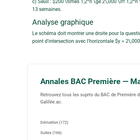
c) Seuil : $200 \times 1,2^n \ge 2\,000 \iff 1,2^n
13 semaines.
Analyse graphique
Le schéma doit montrer une droite pour la questi
point d'intersection avec l'horizontale $y = 2\,0
Annales BAC Première — M
Retrouvez tous les sujets du BAC de Première d
Galilée.ac.
Dérivation (172)
Suites (166)