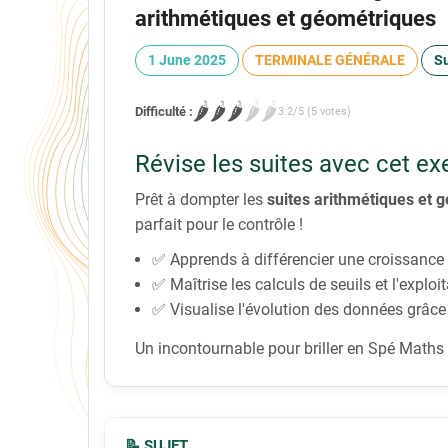
arithmétiques et géométriques
1 June 2025
TERMINALE GÉNÉRALE
Su
🌶️
🌶️
🌶️
🌶️
🌶️
Difficulté :
3.2/5 (5 votes)
Révise les suites avec cet exe
Prêt à dompter les
suites arithmétiques et 
parfait pour le contrôle !
✅ Apprends à différencier une croissance l
✅ Maîtrise les calculs de seuils et l'exploi
✅ Visualise l'évolution des données grâce
Un incontournable pour briller en Spé Maths 
📝 SUJET