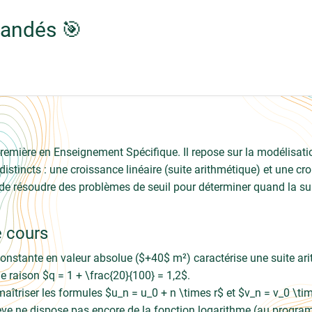
mandés 🎯
emière en Enseignement Spécifique. Il repose sur la modélisatio
incts : une croissance linéaire (suite arithmétique) et une cro
 de résoudre des problèmes de seuil pour déterminer quand la su
e cours
nstante en valeur absolue ($+40$ m²) caractérise une suite ar
 raison $q = 1 + \frac{20}{100} = 1,2$.
 maîtriser les formules $u_n = u_0 + n \times r$ et $v_n = v_0 \ti
lève ne dispose pas encore de la fonction logarithme (au program