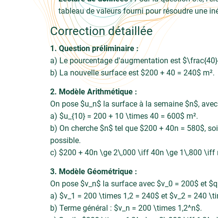
tableau de valeurs fourni pour résoudre une in
Correction détaillée
1. Question préliminaire :
a) Le pourcentage d'augmentation est $\frac{40}
b) La nouvelle surface est $200 + 40 = 240$ m².
2. Modèle Arithmétique :
On pose $u_n$ la surface à la semaine $n$, avec
a) $u_{10} = 200 + 10 \times 40 = 600$ m².
b) On cherche $n$ tel que $200 + 40n = 580$, soit
possible.
c) $200 + 40n \ge 2\,000 \iff 40n \ge 1\,800 \iff
3. Modèle Géométrique :
On pose $v_n$ la surface avec $v_0 = 200$ et $q 
a) $v_1 = 200 \times 1,2 = 240$ et $v_2 = 240 \t
b) Terme général : $v_n = 200 \times 1,2^n$.