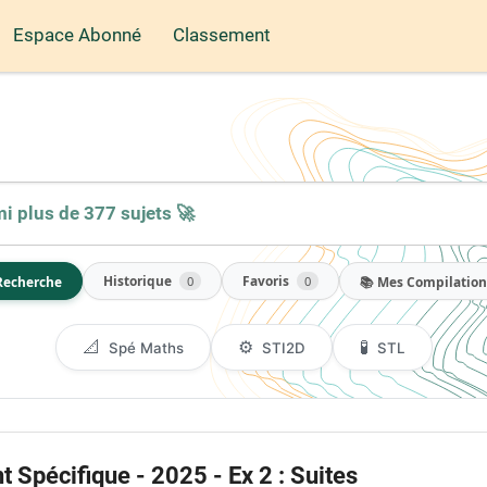
Espace Abonné
Classement
Historique
Favoris
Recherche
📚 Mes Compilation
0
0
📐
⚙️
🧪
Spé Maths
STI2D
STL
Spécifique - 2025 - Ex 2 : Suites