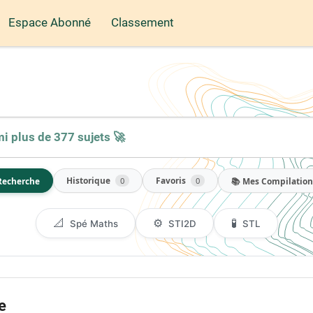
Espace Abonné
Classement
Historique
Favoris
Recherche
📚 Mes Compilation
0
0
📐
⚙️
🧪
Spé Maths
STI2D
STL
e