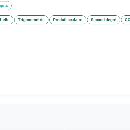
ujets
ielle
Trigonométrie
Produit scalaire
Second degré
Q