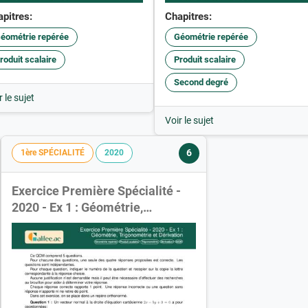
pitres:
Chapitres:
éométrie repérée
Géométrie repérée
roduit scalaire
Produit scalaire
Second degré
r le sujet
Voir le sujet
6
1ère SPÉCIALITÉ
2020
Exercice Première Spécialité -
2020 - Ex 1 : Géométrie,
Trigonométrie et Dérivation