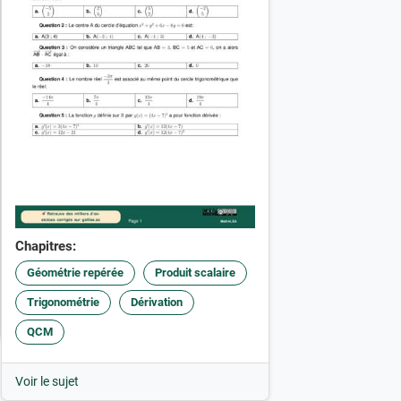
Chapitres:
Géométrie repérée
Produit scalaire
Trigonométrie
Dérivation
QCM
Voir le sujet