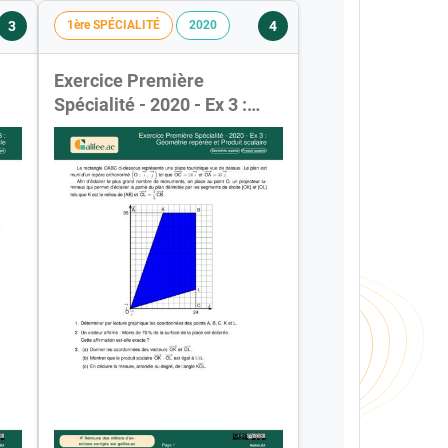
3
4
1ère SPÉCIALITÉ
2020
Exercice Première
Spécialité - 2020 - Ex 3 :
Géométrie repérée et
Produit scalaire