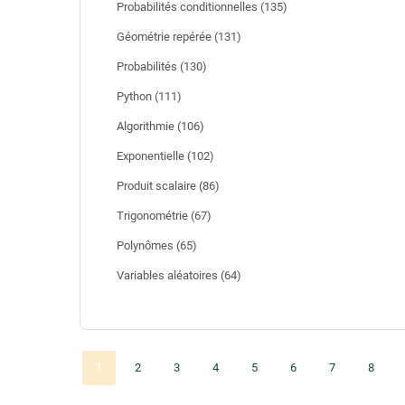
Probabilités conditionnelles (135)
Géométrie repérée (131)
Probabilités (130)
Python (111)
Algorithmie (106)
Exponentielle (102)
Produit scalaire (86)
Trigonométrie (67)
Polynômes (65)
Variables aléatoires (64)
(actuel)
1
2
3
4
5
6
7
8