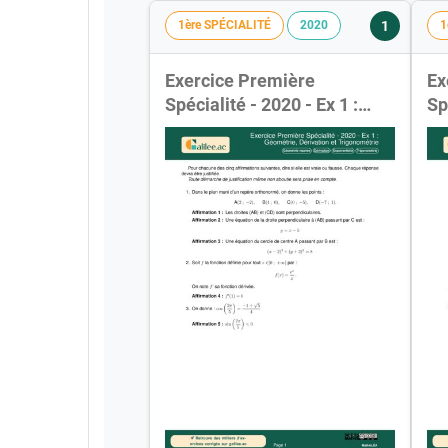
1
1ère SPÉCIALITÉ
2020
1
Exercice Première
Ex
Spécialité - 2020 - Ex 1 :
Sp
Géométrie, Dérivation et
Gé
Trigonométrie