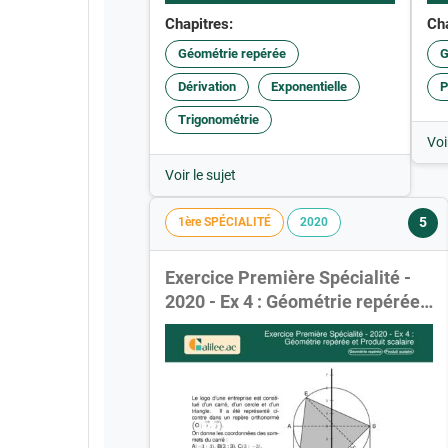
Chapitres:
Cha
Géométrie repérée
G
Dérivation
Exponentielle
P
Trigonométrie
Voi
Voir le sujet
5
1ère SPÉCIALITÉ
2020
Exercice Première Spécialité -
2020 - Ex 4 : Géométrie repérée
et Produit scalaire