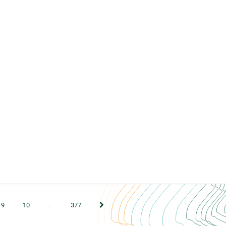
Page suivante
9
10
…
377