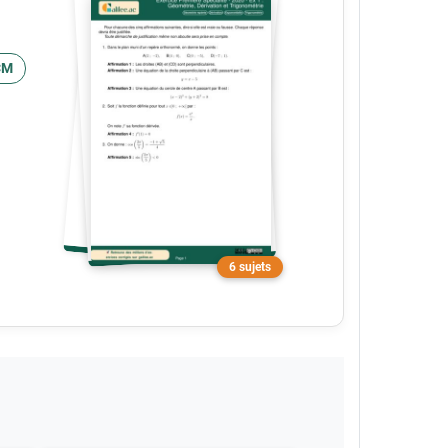
CM
6 sujets