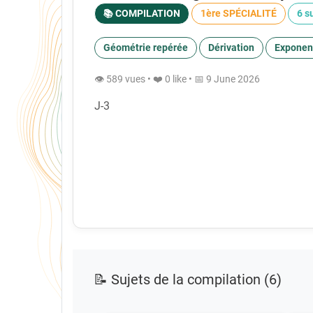
📚 COMPILATION
1ère SPÉCIALITÉ
6 s
Géométrie repérée
Dérivation
Exponent
👁 589 vues • ❤️ 0 like • 📅 9 June 2026
J-3
📝 Sujets de la compilation (6)