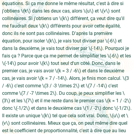
équations. Si ça me donne le même résultat, c'est à dire si
j'obtiens \(k\) dans les deux cas, alors \(u\) et \(v\) sont
collinéaires. Si j'obtiens un \(k\) différent, ça veut dire qu'il
me faudrait deux \(k\) différents pour avoir cette égalité,
donc ils ne sont pas collinéaires. D'après la première
équation, pour isoler \(k\), je vais tout diviser par \(-6\) et
dans la deuxième, je vais tout diviser par \(-14\). Pourquoi je
fais ça ? Parce que ça me permet de simplifier les \(-6\) et les
\(-14\) pour avoir \(k\) tout seul d'un côté. Donc, dans le
premier cas, je vais avoir \(k = 3 / -6\) et dans le deuxième
cas, je vais avoir \(k = 7 / -14\). Alors, je finis mon calcul. \(3
/ -6\) c'est comme \(3 / -3 \times 2\) et \(7 / -14\) c'est
comme \(7 / -7 \times 2\). Du coup, je peux simplifier les \
(3\) et les \(7\) et il me reste dans le premier cas \(k = 1 / -2\)
donc \(-1/2\) et dans le deuxième cas \(1 / -2\) donc \(-1/2\).
Il existe un unique \(k\) tel que cela soit vrai. Donc, \(u\) et \
(v\) sont collinéaires. Mieux que ça, on peut même dire quel
est le coefficient de proportionnalité, c'est à dire que au lieu