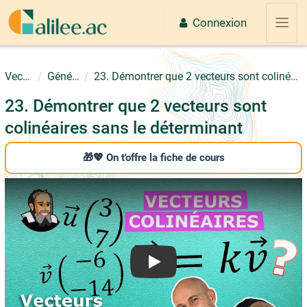
Passer au contenu principal
Connexion
Panne
Vecteurs
Généralités
23. Démontrer que 2 vecteurs sont colinéaires sans le déterminant
23. Démontrer que 2 vecteurs sont
colinéaires sans le déterminant
🎁💖 On t'offre la fiche de cours
Play