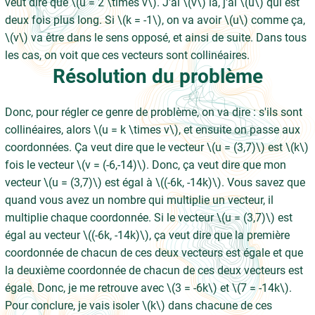
veut dire que \(u = 2 \times v\). J'ai \(v\) là, j'ai \(u\) qui est
deux fois plus long. Si \(k = -1\), on va avoir \(u\) comme ça,
\(v\) va être dans le sens opposé, et ainsi de suite. Dans tous
les cas, on voit que ces vecteurs sont collinéaires.
Résolution du problème
Donc, pour régler ce genre de problème, on va dire : s'ils sont
collinéaires, alors \(u = k \times v\), et ensuite on passe aux
coordonnées. Ça veut dire que le vecteur \(u = (3,7)\) est \(k\)
fois le vecteur \(v = (-6,-14)\). Donc, ça veut dire que mon
vecteur \(u = (3,7)\) est égal à \((-6k, -14k)\). Vous savez que
quand vous avez un nombre qui multiplie un vecteur, il
multiplie chaque coordonnée. Si le vecteur \(u = (3,7)\) est
égal au vecteur \((-6k, -14k)\), ça veut dire que la première
coordonnée de chacun de ces deux vecteurs est égale et que
la deuxième coordonnée de chacun de ces deux vecteurs est
égale. Donc, je me retrouve avec \(3 = -6k\) et \(7 = -14k\).
Pour conclure, je vais isoler \(k\) dans chacune de ces