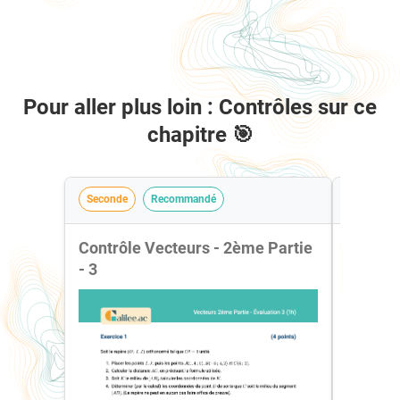
Pour aller plus loin : Contrôles sur ce
chapitre 🎯
Seconde
Recommandé
Seconde
Contrôle Vecteurs - 2ème Partie
Contrôl
- 3
2