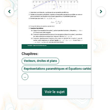
Chapitres:
Vecteurs, droites et plans
Représentations paramétriques et Équations cartésiennes
Chapitre
...
Vecteurs,
Voir le sujet