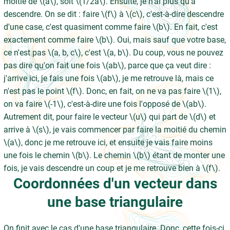
moitié de \(a\), soit \(1/2a\). Ensuite, je n'ai plus qu'à
descendre. On se dit : faire \(f\) à \(c\), c'est-à-dire descendre
d'une case, c'est quasiment comme faire \(b\). En fait, c'est
exactement comme faire \(b\). Oui, mais sauf que votre base,
ce n'est pas \(a, b, c\), c'est \(a, b\). Du coup, vous ne pouvez
pas dire qu'on fait une fois \(ab\), parce que ça veut dire :
j'arrive ici, je fais une fois \(ab\), je me retrouve là, mais ce
n'est pas le point \(f\). Donc, en fait, on ne va pas faire \(1\),
on va faire \(-1\), c'est-à-dire une fois l'opposé de \(ab\).
Autrement dit, pour faire le vecteur \(u\) qui part de \(d\) et
arrive à \(s\), je vais commencer par faire la moitié du chemin
\(a\), donc je me retrouve ici, et ensuite je vais faire moins
une fois le chemin \(b\). Le chemin \(b\) étant de monter une
fois, je vais descendre un coup et je me retrouve bien à \(f\).
Coordonnées d'un vecteur dans
une base triangulaire
On finit avec le cas d'une base triangulaire. Donc, cette fois-ci,