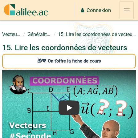
Passer au contenu principal
Connexion
Panne
Vecteurs
Généralités
15. Lire les coordonnées de vecteurs
15. Lire les coordonnées de vecteurs
🎁💖 On t'offre la fiche de cours
Play