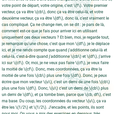
votre point de départ, votre origine, c'est \(f\). Votre premier
vecteur, ça va être \(cb\), donc ça va être celui-là, et votre
deuxième vecteur, ça va être \(df\), donc là, c'est vraiment le
cas compliqué. Ça ne change rien, on se dit : je pars de là,
comment est-ce que je fais pour arriver ici en utilisant
uniquement ces deux vecteurs ? Et bien, moi, je regarde tout,
je remarque qu'une chose, c'est que mon \(df\), je le déplace
ici, et je me rends compte que quand j'additionne celui-là et
celui-là, c'est-à-dire quand j'additionne \(cb\) et \(df\), j'arrive
ici sur \(cf\). Or, moi, je ne veux pas faire \(cf\), je veux faire
la moitié de \(cf\). Donc, mes coordonnées, ça va être la
moitié de une fois \(cb\) plus une fois \(df\). Donc, je peux
écrire que mon vecteur \(u\), c'est un demi de une fois \(cb\)
plus une fois \(df\). Donc, \(u\) c'est un demi de \(cb\) plus
un demi de \(df\), et ça tombe bien, parce que \(cb, df\), c'est
ma base. Du coup, les coordonnées du vecteur \(u\), ça va
être les \(1/2\) et \(1/2\). J'encadre, et les points, ils sont
pour moi. On vous a mis des exercices en dessous, très