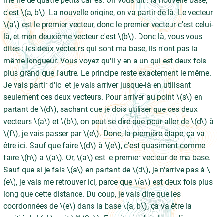
même de quatre petits carrés. On vous dit : la nouvelle base,
c'est \(a, b\). La nouvelle origine, on va partir de là. Le vecteur
\(a\) est le premier vecteur, donc le premier vecteur c'est celui-
là, et mon deuxième vecteur c'est \(b\). Donc là, vous vous
dites : les deux vecteurs qui sont ma base, ils n'ont pas la
même longueur. Vous voyez qu'il y en a un qui est deux fois
plus grand que l'autre. Le principe reste exactement le même.
Je vais partir d'ici et je vais arriver jusque-là en utilisant
seulement ces deux vecteurs. Pour arriver au point \(s\) en
partant de \(d\), sachant que je dois utiliser que ces deux
vecteurs \(a\) et \(b\), on peut se dire que pour aller de \(d\) à
\(f\), je vais passer par \(e\). Donc, la première étape, ça va
être ici. Sauf que faire \(d\) à \(e\), c'est quasiment comme
faire \(h\) à \(a\). Or, \(a\) est le premier vecteur de ma base.
Sauf que si je fais \(a\) en partant de \(d\), je n'arrive pas à \
(e\), je vais me retrouver ici, parce que \(a\) est deux fois plus
long que cette distance. Du coup, je vais dire que les
coordonnées de \(e\) dans la base \(a, b\), ça va être la