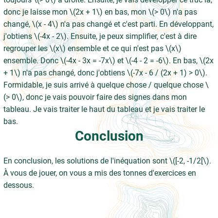
donc je laisse mon \(2x + 1\) en bas, mon \(> 0\) n'a pas
changé, \(x - 4\) n'a pas changé et c'est parti. En développant,
j'obtiens \(-4x - 2\). Ensuite, je peux simplifier, c'est à dire
regrouper les \(x\) ensemble et ce qui n'est pas \(x\)
ensemble. Donc \(-4x - 3x = -7x\) et \(-4 - 2 = -6\). En bas, \(2x
+ 1\) n'a pas changé, donc j'obtiens \(-7x - 6 / (2x + 1) > 0\).
Formidable, je suis arrivé à quelque chose / quelque chose \
(> 0\), donc je vais pouvoir faire des signes dans mon
tableau. Je vais traiter le haut du tableau et je vais traiter le
bas.
Conclusion
En conclusion, les solutions de l'inéquation sont \([-2, -1/2[\).
À vous de jouer, on vous a mis des tonnes d'exercices en
dessous.