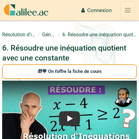
Passer au contenu principal
Connexion
Panne
Résolution d'inéquations
Généralités
6. Résoudre une inéquation quotient avec une constante
6. Résoudre une inéquation quotient
avec une constante
🎁💖 On t'offre la fiche de cours
Play