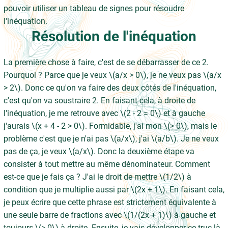
pouvoir utiliser un tableau de signes pour résoudre
l'inéquation.
Résolution de l'inéquation
La première chose à faire, c'est de se débarrasser de ce 2.
Pourquoi ? Parce que je veux \(a/x > 0\), je ne veux pas \(a/x
> 2\). Donc ce qu'on va faire des deux côtés de l'inéquation,
c'est qu'on va soustraire 2. En faisant cela, à droite de
l'inéquation, je me retrouve avec \(2 - 2 = 0\) et à gauche
j'aurais \(x + 4 - 2 > 0\). Formidable, j'ai mon \(> 0\), mais le
problème c'est que je n'ai pas \(a/x\), j'ai \(a/b\). Je ne veux
pas de ça, je veux \(a/x\). Donc la deuxième étape va
consister à tout mettre au même dénominateur. Comment
est-ce que je fais ça ? J'ai le droit de mettre \(1/2\) à
condition que je multiplie aussi par \(2x + 1\). En faisant cela,
je peux écrire que cette phrase est strictement équivalente à
une seule barre de fractions avec \(1/(2x + 1)\) à gauche et
toujours \(> 0\) à droite. Ensuite, je vais développer ce truc là,