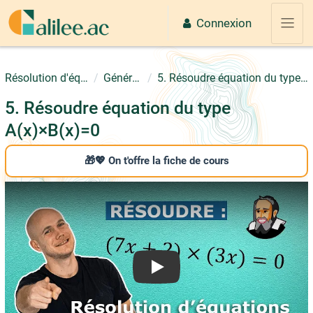
Passer au contenu principal
Connexion
Panne
Résolution d'équations
Généralités
5. Résoudre équation du type A(x)×B(x)=0
5. Résoudre équation du type
A(x)×B(x)=0
🎁💖 On t'offre la fiche de cours
Play