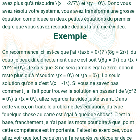
avez plus qu'à résoudre \(x = -2/7\) et \(y = 0\). Donc vous
avez résolu votre système, vous avez transformé une grosse
équation compliquée en deux petites équations du premier
degré que vous savez résoudre depuis la première vidéo.
Exemple
On recommence ici, est-ce que j'ai \(axb = 0\)? \(8g = 2r\), du
coup je peux dire directement que c'est soit \(8g = 0\) ou \(x +
20^2 = 0\). Je sais que -3 ne sera jamais égal à zéro, donc il
reste plus qu'à résoudre \(x = 0\) et \(a = 0\). La seule
solution qu'on a c'est \(x = -1\). Si vous ne savez pas
comment j'ai fait pour trouver la solution en passant de \(x^2
= 0\) à \(x = 0\), allez regarder la vidéo juste avant. Dans
cette vidéo, on traite le problème des équations du type
"quelque chose au carré est égal à quelque chose". C'est la
base, franchement je n'ai pas les mots pour dire à quel point
cette compétence est importante. Faites les exercices, vous
allez voir que tout ce qu'on va faire après va découler de ce