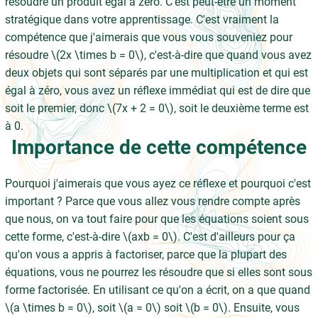
résoudre un produit égal à zéro. C'est peut-être un moment
stratégique dans votre apprentissage. C'est vraiment la
compétence que j'aimerais que vous vous souveniez pour
résoudre \(2x \times b = 0\), c'est-à-dire que quand vous avez
deux objets qui sont séparés par une multiplication et qui est
égal à zéro, vous avez un réflexe immédiat qui est de dire que
soit le premier, donc \(7x + 2 = 0\), soit le deuxième terme est
à 0.
Importance de cette compétence
Pourquoi j'aimerais que vous ayez ce réflexe et pourquoi c'est
important ? Parce que vous allez vous rendre compte après
que nous, on va tout faire pour que les équations soient sous
cette forme, c'est-à-dire \(axb = 0\). C'est d'ailleurs pour ça
qu'on vous a appris à factoriser, parce que la plupart des
équations, vous ne pourrez les résoudre que si elles sont sous
forme factorisée. En utilisant ce qu'on a écrit, on a que quand
\(a \times b = 0\), soit \(a = 0\) soit \(b = 0\). Ensuite, vous