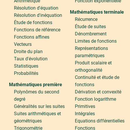
Arithmétique
Fonction exponentielle
Résolution d'équation
Mathématiques terminale
Résolution d'inéquation
Récurrence
Étude de fonctions
Étude de suites
Fonctions de référence
Dénombrement
Fonctions affines
Limites de fonctions
Vecteurs
Représentations
Droite du plan
paramétriques
Taux d'évolution
Produit scalaire et
Statistiques
orthogonalité
Probabilités
Continuité et étude de
Mathématiques première
fonctions
Polynômes du second
Dérivation et convexité
degré
Fonction logarithme
Généralités sur les suites
Primitives
Suites arithmétiques et
Intégrales
géométriques
Equations différentielles
Trigonométrie
Fonctions