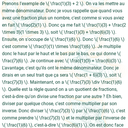
Prenons l'exemple de \( \frac{1}{3} + 2 \). On va les mettre au
même dénominateur. Donc je vous rappelle que quand vous
avez une fraction plus un nombre, c'est comme si vous aviez
en fait \( \frac{2}{1} \). Donc ça me fait \( \frac{1}{3} + \frac{2
\times 3}{1 \times 3} \), soit \( \frac{1}{3} + \frac{6}{3} \).
Ensuite, on s'occupe de \( \frac{1}{6} \). Donc \( \frac{1}{6} \)
c'est comme \( \frac{1}{1} \times \frac{1}{6} \). Je multiplie
donc le haut par le haut et le bas par le bas, ce qui donne \(
\frac{7}{6} \). Je continue avec \( \frac{1}{3} + \frac{6}{3} \).
L'avantage, c'est qu'ils ont le même dénominateur. Donc je
dirais en un seul trait que ça sera \( \frac{1 + 6}{3} \), soit \(
\frac{7}{3} \). Maintenant, on a \( \frac{7}{3} \div \frac{1}{6}
\). Quelle est la règle quand on a un quotient de fractions,
c'est-à-dire qu'on divise une fraction par une autre ? Eh bien,
diviser par quelque chose, c'est comme multiplier par son
inverse. Donc diviser \( \frac{7}{3} \) par \( \frac{1}{6} \), c'est
comme prendre \( \frac{7}{3} \) et le multiplier par l'inverse de
\( \frac{1}{6} \), c'est-à-dire \( \frac{6}{1} \). On est donc face