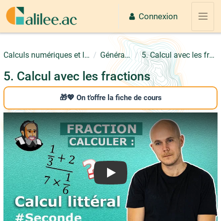
Passer au contenu principal
Connexion
Panne
Calculs numériques et littérals
Généralités
5. Calcul avec les fractions
5. Calcul avec les fractions
🎁💖 On t'offre la fiche de cours
Play