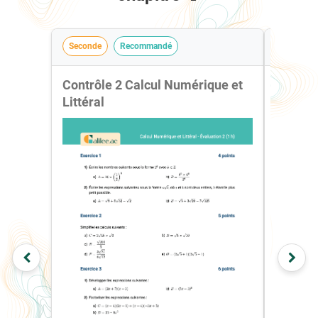
Seconde
Recommandé
Seconde
Contrôle 2 Calcul Numérique et
Contrôl
Littéral
Littéral