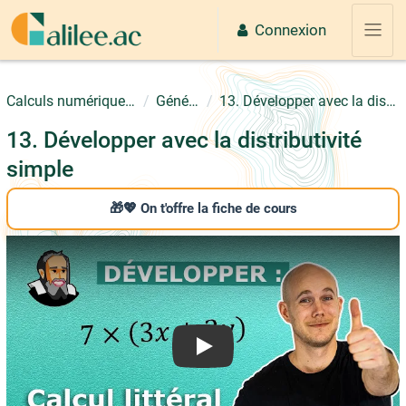
Passer au contenu principal
Connexion
Panne
Calculs numériques et littérals
Généralités
13. Développer avec la distributivité simple
13. Développer avec la distributivité
simple
🎁💖 On t'offre la fiche de cours
Play