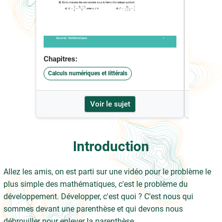
Chapitres:
Chapitre
Calculs numériques et littérals
Calculs n
Voir le sujet
Introduction
Allez les amis, on est parti sur une vidéo pour le problème le
plus simple des mathématiques, c'est le problème du
développement. Développer, c'est quoi ? C'est nous qui
sommes devant une parenthèse et qui devons nous
débrouiller pour enlever la parenthèse.