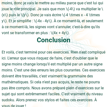
moins, donc je vais le mettre au milieu parce que c'est lui qui
joue le rôle principal. Je sais que mon \(-4\) va multiplier le \
(x\) puis le \(y\). Donc je vais écrire \(-4 \times x - 4 \times
y\). Et je simplifie : \(-4x - 4y\). À ce moment-là, et seulement
à ce moment-là, les signes vont s'annuler, c'est-à-dire qu'ils
vont se transformer en plus : \(4x + 4y\).
Conclusion
Et voilà, c'est terminé pour ces exercices. Rien n'est compliqué
ici. L'erreur que vous risquez de faire, c'est d'oublier que le
signe moins change lorsqu'il est multiplié par un autre signe
moins. C'est une des erreurs les plus courantes. Ces exercices
doivent être travaillés, c'est vraiment la grammaire des
mathématiques. Si cela n'est pas acquis, le reste ne pourra
pas être compris. Nous avons préparé plein d'exercices sur le
sujet qui sont extrêmement faciles. C'est vraiment du niveau
sudoku. Alors prenez vos stylos et faites ces exercices. À
vous de jouer !