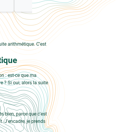
Voir le sujet
ite arithmétique. C'est
tique
ion : est-ce que ma
 ? Si oui, alors la suite
ès bien, parce que c'est
ît. J'encadre, je prends