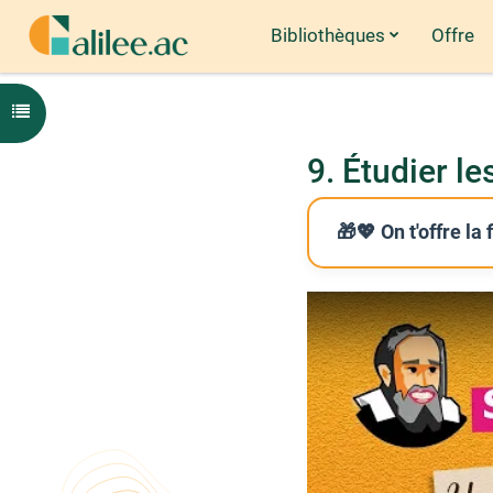
Bibliothèques
Offre
Passer au contenu principal
Ouvrir l'index du cours
9. Étudier le
🎁💖 On t'offre la