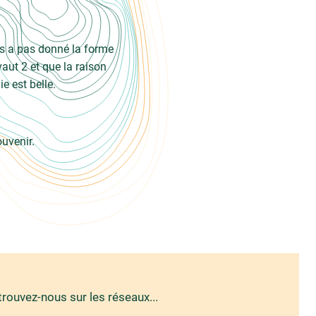
us a pas donné la forme
aut 2 et que la raison
ie est belle.
ouvenir.
trouvez-nous sur les réseaux...