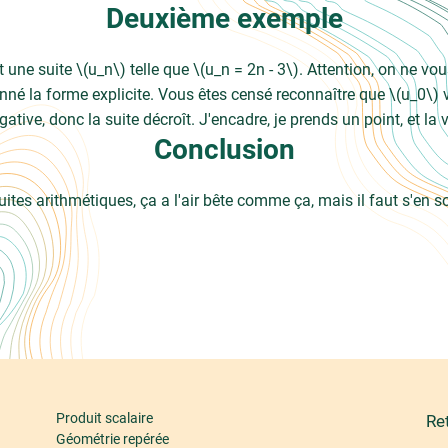
Deuxième exemple
ne suite \(u_n\) telle que \(u_n = 2n - 3\). Attention, on ne vo
nné la forme explicite. Vous êtes censé reconnaître que \(u_0\) v
gative, donc la suite décroît. J'encadre, je prends un point, et la v
Conclusion
uites arithmétiques, ça a l'air bête comme ça, mais il faut s'en s
Produit scalaire
Re
Géométrie repérée