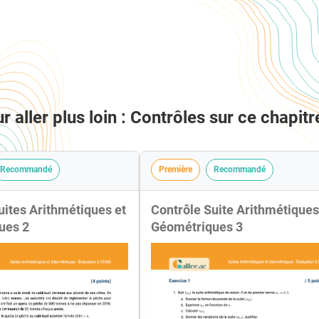
r aller plus loin : Contrôles sur ce chapitr
Recommandé
Première
Recommandé
uites Arithmétiques et
Contrôle Suite Arithmétiques
ues 2
Géométriques 3