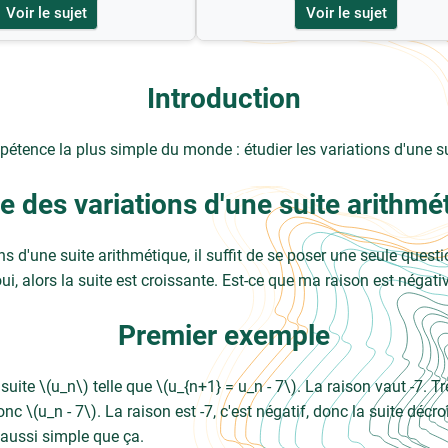
Voir le sujet
Voir le sujet
Introduction
pétence la plus simple du monde : étudier les variations d'une su
e des variations d'une suite arithmé
ns d'une suite arithmétique, il suffit de se poser une seule quest
oui, alors la suite est croissante. Est-ce que ma raison est négative
Premier exemple
uite \(u_n\) telle que \(u_{n+1} = u_n - 7\). La raison vaut -7. Tr
onc \(u_n - 7\). La raison est -7, c'est négatif, donc la suite décro
st aussi simple que ça.