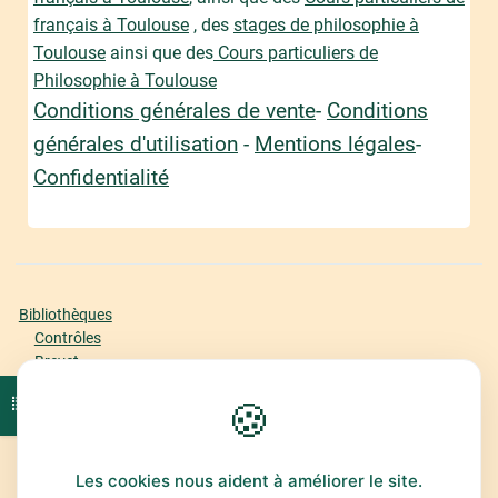
français à Toulouse
, des
stages de philosophie à
Toulouse
ainsi que des
Cours particuliers de
Philosophie à Toulouse
Conditions générales de vente
-
Conditions
générales d'utilisation
-
Mentions légales
-
Confidentialité
Bibliothèques
Contrôles
Brevet
Bac Première
🍪
Ouvrir l'index du cours
Bac Terminale
Offre
Espace Abonné
Classement
Les cookies nous aident à améliorer le site.