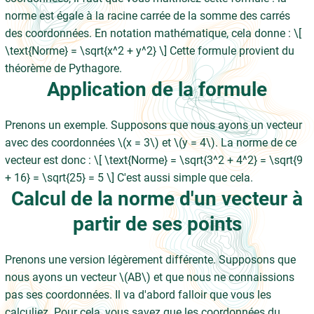
norme est égale à la racine carrée de la somme des carrés
des coordonnées. En notation mathématique, cela donne : \[
\text{Norme} = \sqrt{x^2 + y^2} \] Cette formule provient du
théorème de Pythagore.
Application de la formule
Prenons un exemple. Supposons que nous ayons un vecteur
avec des coordonnées \(x = 3\) et \(y = 4\). La norme de ce
vecteur est donc : \[ \text{Norme} = \sqrt{3^2 + 4^2} = \sqrt{9
+ 16} = \sqrt{25} = 5 \] C'est aussi simple que cela.
Calcul de la norme d'un vecteur à
partir de ses points
Prenons une version légèrement différente. Supposons que
nous ayons un vecteur \(AB\) et que nous ne connaissions
pas ses coordonnées. Il va d'abord falloir que vous les
calculiez. Pour cela, vous savez que les coordonnées du