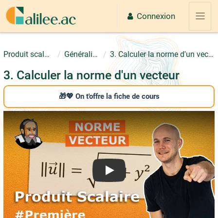
Passer au contenu principal
Connexion
Panne
Produit scalaire
Généralités
3. Calculer la norme d'un vecteur
3. Calculer la norme d'un vecteur
🎁💖 On t'offre la fiche de cours
Play