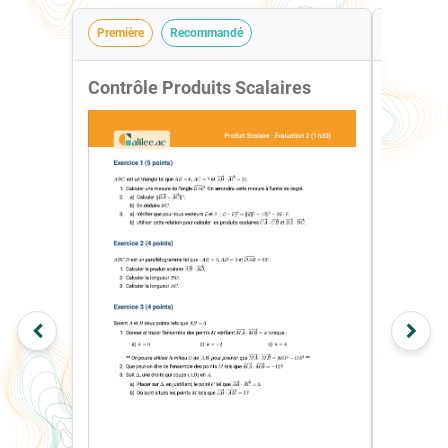
Première
Recommandé
Première
Contrôle Produits Scalaires
Contrôl