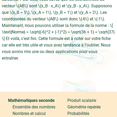
vecteur \(AB\) sont \(x_B - x_A\) et \(y_B - y_A\). Supposons
que \(x_B = 5\), \(x_A = 1\), \(y_B = 1\) et \(y_A = 2\). Les
coordonnées du vecteur \(AB\) sont donc \(-6\) et \(-1\).
Maintenant, nous pouvons utiliser la formule de la norme : \[
\text{Norme} = \sqrt{(-6)^2 + (-1)^2} = \sqrt{36 + 1} = \sqrt{37}
\] Et voilà, c'est fini. Cette formule est à noter sur votre fiche
car elle est très utile et vous avez tendance à l'oublier. Nous
vous avons mis une ou deux applications pour vous
entraîner.
Mathématiques seconde
Produit scalaire
Ensemble des nombres
Géométrie repérée
Nombres et calcul
Probabilités