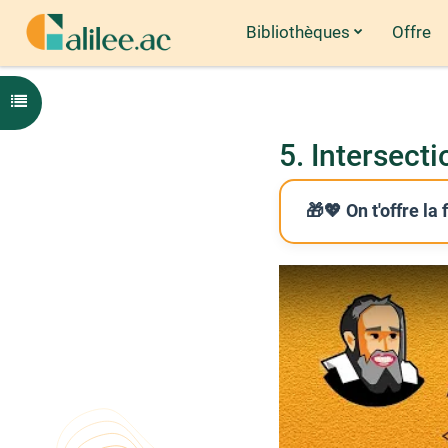
Bibliothèques
Offre
Passer au contenu principal
Ouvrir l'index du cours
5. Intersect
🎁💖 On t'offre la