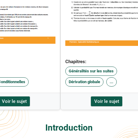
Chapitres:
Généralités sur les suites
Conditionnelles
Dérivation globale
...
Voir le sujet
Voir le sujet
Introduction