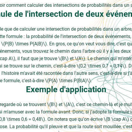
voir comment calculer des intersections de probabilités dans un ar
ule de l'intersection de deux événe
mple que de calculer une intersection de probabilités dans un arbre
e formule : la probabilité de l'intersection de deux événements, 
 \(P(B) \times P(A|B)\). En gros, ce qu'on veut vous dire, c'est
vénements, vous trouvez le chemin dans l'arbre où il y a les deu
cap A\), il faut que je trouve \(B\) et \(A\). Le chemin qui m'intére
i se trouve sur le chemin, c'est-à-dire \(0,2 \times 0,7 = 0,14\). Da
 l'histoire m'avait été racontée dans l'autre sens, c'est-à-dire si j
tte formule, c'est-à-dire \(P(A) \times P(B|A)\).
Exemple d'application
egarde où se trouvent \(B\) et \(A\), c'est ce chemin-là et je mult
 m'amuser avec la formule avant. Donc, si j'adopte la formule ic
(0,8 \times 0,6 = 0,48\). On notera que qu'on écrive \(B \cap A\) o
. La probabilité qu'il pleuve et que la route soit mouillée, c'e