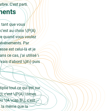
bre. C'est parti.
ments
, tant que vous
c'est au choix \(P(A)
 que quand vous voulez
x événements. Par
sse est celui-là et je
ns ce cas, j'ai utilisé \
'avais d'abord \(A\) puis
iplie tout ce qui est sur
i, c'est \(P(A) \times
u \(A \cap B\), c'est
st la même que la