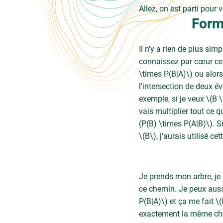
Allez, on est parti pour 
Form
Il n'y a rien de plus si
connaissez par cœur cett
\times P(B|A)\) ou alors
l'intersection de deux é
exemple, si je veux \(B \
vais multiplier tout ce qu
(P(B) \times P(A|B)\). Si
\(B\), j'aurais utilisé ce
Je prends mon arbre, je r
ce chemin. Je peux aussi
P(B|A)\) et ça me fait \
exactement la même chose