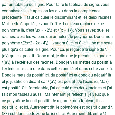
par un tableau de signe. Pour faire le tableau de signe, vous
connaissez les étapes, on les a vu dans la compétence
précédente. Il faut calculer le discriminant et les deux racines.
Moi, cette étape là, je vous l'offre. Les deux racines de ce
polynôme là, c'est \(x = - 2\) et \(x = 1\). Vous savez que les
racines, c'est les valeurs qui annulent le polynôme. Donc mon
polynôme \(2x^2 - 2x - 4\) il vaudra 0 ici et 0 ici. Il ne me reste
plus qu'à calculer le signe. Pour ça, je regarde le signe de \
(a\) qui est positif. Donc moi, je dis que je prends le signe de
\(a\) à l'extérieur des racines. Donc je vais mettre du positif à
l'extérieur, c'est à dire dans cette zone là et dans cette zone là.
Donc je mets du positif ici, du positif ici et donc du négatif là
et je justifie en disant car \(a\) est positif. Je l'écris ici, \(a\)
est positif. Ok, formidable, j'ai calculé mes deux racines et j'ai
fait mon tableau aussi. Maintenant, je réfléchis, je veux que
ce polynôme là soit positif. Je regarde mon tableau, il est
positif ici et ici. Autrement dit, le polynôme est positif quand \
(X\) est dans cette zone là, ici et ici. Autrement dit, entre \(-