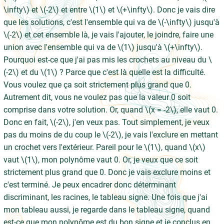
\infty\) et \(-2\) et entre \(1\) et \(+\infty\). Donc je vais dire
que les solutions, c'est l'ensemble qui va de \(-\infty\) jusqu'à
\(-2\) et cet ensemble là, je vais l'ajouter, le joindre, faire une
union avec l'ensemble qui va de \(1\) jusqu'à \(+\infty\).
Pourquoi est-ce que j'ai pas mis les crochets au niveau du \
(-2\) et du \(1\) ? Parce que c'est là quelle est la difficulté.
Vous voulez que ça soit strictement plus grand que 0.
Autrement dit, vous ne voulez pas que la valeur 0 soit
comprise dans votre solution. Or, quand \(x = -2\), elle vaut 0.
Donc en fait, \(-2\), j'en veux pas. Tout simplement, je veux
pas du moins de du coup le \(-2\), je vais l'exclure en mettant
un crochet vers l'extérieur. Pareil pour le \(1\), quand \(x\)
vaut \(1\), mon polynôme vaut 0. Or, je veux que ce soit
strictement plus grand que 0. Donc je vais exclure moins et
c'est terminé. Je peux encadrer donc déterminant
discriminant, les racines, le tableau signe. Une fois que j'ai
mon tableau aussi, je regarde dans le tableau signe, quand
est-ce que mon polynôme est du bon signe et je conclus en