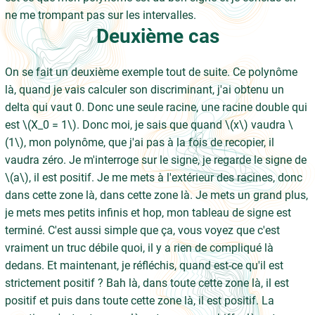
ne me trompant pas sur les intervalles.
Deuxième cas
On se fait un deuxième exemple tout de suite. Ce polynôme
là, quand je vais calculer son discriminant, j'ai obtenu un
delta qui vaut 0. Donc une seule racine, une racine double qui
est \(X_0 = 1\). Donc moi, je sais que quand \(x\) vaudra \
(1\), mon polynôme, que j'ai pas à la fois de recopier, il
vaudra zéro. Je m'interroge sur le signe, je regarde le signe de
\(a\), il est positif. Je me mets à l'extérieur des racines, donc
dans cette zone là, dans cette zone là. Je mets un grand plus,
je mets mes petits infinis et hop, mon tableau de signe est
terminé. C'est aussi simple que ça, vous voyez que c'est
vraiment un truc débile quoi, il y a rien de compliqué là
dedans. Et maintenant, je réfléchis, quand est-ce qu'il est
strictement positif ? Bah là, dans toute cette zone là, il est
positif et puis dans toute cette zone là, il est positif. La