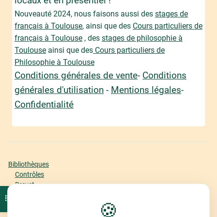
locaux et en présentiel !
Nouveauté 2024, nous faisons aussi des
stages de
français à Toulouse
, ainsi que des
Cours particuliers de
français à Toulouse
, des
stages de philosophie à
Toulouse
ainsi que des
Cours particuliers de
Philosophie à Toulouse
Conditions générales de vente
-
Conditions
générales d'utilisation
-
Mentions légales
-
Confidentialité
Bibliothèques
Contrôles
Brevet
Bac Première
Ouvrir l'index du cours
🍪
Bac Terminale
Offre