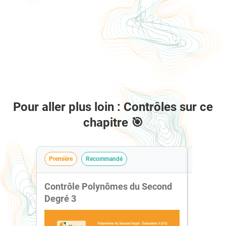
Pour aller plus loin : Contrôles sur ce
chapitre 🎯
Première
Recommandé
Première
Contrôle Polynômes du Second
Contrô
Degré 3
Degré 