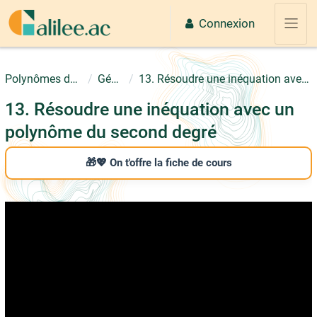
Passer au contenu principal
Connexion
Panne
Polynômes du second degré
Généralités
13. Résoudre une inéquation avec un polynôme du second degré
13. Résoudre une inéquation avec un
polynôme du second degré
🎁💖 On t'offre la fiche de cours