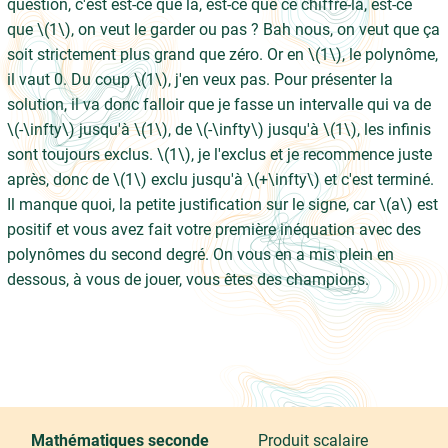
question, c'est est-ce que là, est-ce que ce chiffre-là, est-ce
que \(1\), on veut le garder ou pas ? Bah nous, on veut que ça
soit strictement plus grand que zéro. Or en \(1\), le polynôme,
il vaut 0. Du coup \(1\), j'en veux pas. Pour présenter la
solution, il va donc falloir que je fasse un intervalle qui va de
\(-\infty\) jusqu'à \(1\), de \(-\infty\) jusqu'à \(1\), les infinis
sont toujours exclus. \(1\), je l'exclus et je recommence juste
après, donc de \(1\) exclu jusqu'à \(+\infty\) et c'est terminé.
Il manque quoi, la petite justification sur le signe, car \(a\) est
positif et vous avez fait votre première inéquation avec des
polynômes du second degré. On vous en a mis plein en
dessous, à vous de jouer, vous êtes des champions.
Mathématiques seconde
Produit scalaire