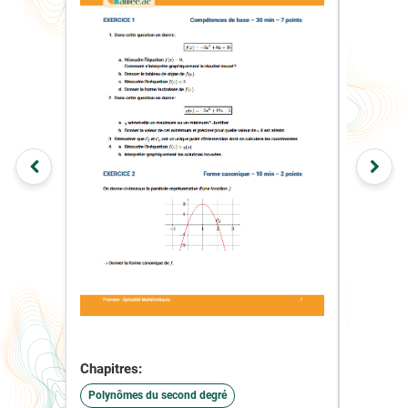
Chapitres:
Chapitre
Polynômes du second degré
Polynôme