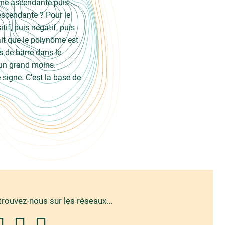
orme ascendante puis
scendante ? Pour le
tif, puis négatif, puis
ait que le polynôme est
s de barre dans le
z un grand moins.
 signe. C'est la base de
trouvez-nous sur les réseaux...