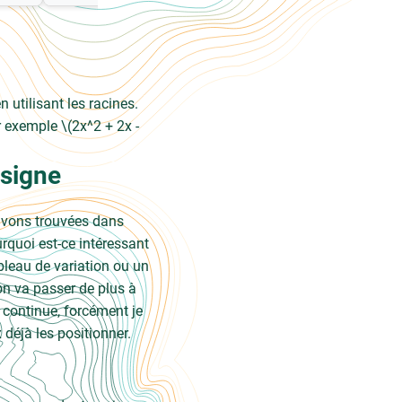
utilisant les racines.
r exemple \(2x^2 + 2x -
 signe
 avons trouvées dans
urquoi est-ce intéressant
bleau de variation ou un
on va passer de plus à
 continue, forcément je
 déjà les positionner.