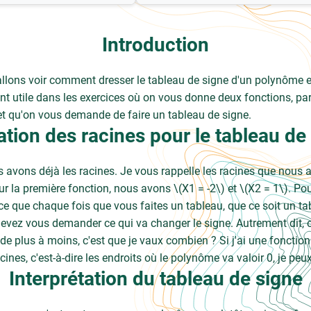
Introduction
llons voir comment dresser le tableau de signe d'un polynôme en 
nt utile dans les exercices où on vous donne deux fonctions, pa
, et qu'on vous demande de faire un tableau de signe.
sation des racines pour le tableau de
s avons déjà les racines. Je vous rappelle les racines que nous
our la première fonction, nous avons \(X1 = -2\) et \(X2 = 1\). Po
rce que chaque fois que vous faites un tableau, que ce soit un ta
devez vous demander ce qui va changer le signe. Autrement dit, 
de plus à moins, c'est que je vaux combien ? Si j'ai une fonction
ines, c'est-à-dire les endroits où le polynôme va valoir 0, je peux
Interprétation du tableau de signe