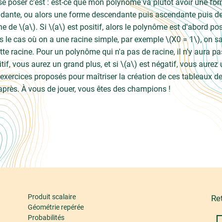
se poser c'est : est-ce que mon polynôme va plutôt avoir une f
dante, ou alors une forme descendante puis ascendante puis de
ne de \(a\). Si \(a\) est positif, alors le polynôme est d'abord posi
 le cas où on a une racine simple, par exemple \(X0 = 1\), on s
ette racine. Pour un polynôme qui n'a pas de racine, il n'y aura pa
itif, vous aurez un grand plus, et si \(a\) est négatif, vous aure
exercices proposés pour maîtriser la création de ces tableaux de
après. À vous de jouer, vous êtes des champions !
Produit scalaire
Re
Géométrie repérée
Probabilités