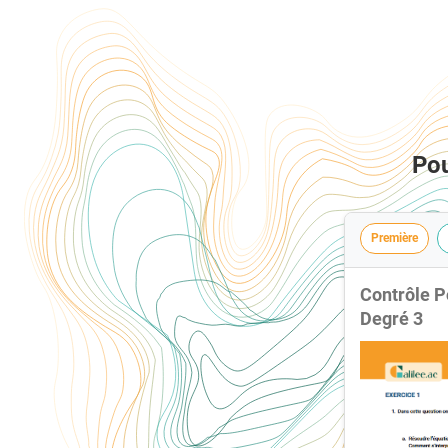
Pou
Première
Contrôle 
Degré 3