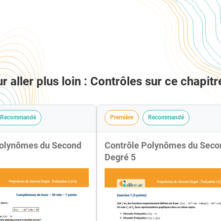
r aller plus loin : Contrôles sur ce chapitr
Recommandé
Première
Recommandé
Polynômes du Second
Contrôle Polynômes du Seco
Degré 5