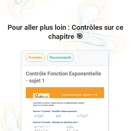
Pour aller plus loin : Contrôles sur ce
chapitre 🎯
Première
Recommandé
Première 
Contrôle Fonction Exponentielle
Contrôl
- sujet 1
- sujet 