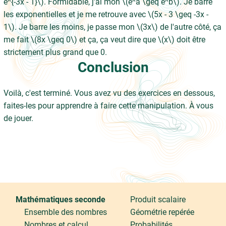
e^{-3x - 1}\). Formidable, j'ai mon \(e^a \geq e^b\). Je barre
les exponentielles et je me retrouve avec \(5x - 3 \geq -3x -
1\). Je barre les moins, je passe mon \(3x\) de l'autre côté, ça
me fait \(8x \geq 0\) et ça, ça veut dire que \(x\) doit être
strictement plus grand que 0.
Conclusion
Voilà, c'est terminé. Vous avez vu des exercices en dessous,
faites-les pour apprendre à faire cette manipulation. À vous
de jouer.
Mathématiques seconde
Produit scalaire
Ensemble des nombres
Géométrie repérée
Nombres et calcul
Probabilités