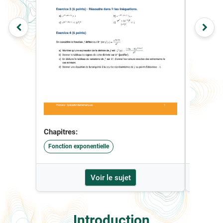
Chapitres:
Chapitre
Fonction exponentielle
Fonction 
Voir le sujet
Introduction