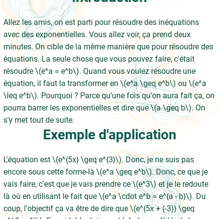
Allez les amis, on est parti pour résoudre des inéquations
avec des exponentielles. Vous allez voir, ça prend deux
minutes. On cible de la même manière que pour résoudre des
équations. La seule chose que vous pouvez faire, c'était
résoudre \(e^a = e^b\). Quand vous voulez résoudre une
équation, il faut la transformer en \(e^a \geq e^b\) ou \(e^a
\leq e^b\). Pourquoi ? Parce qu'une fois qu'on aura fait ça, on
pourra barrer les exponentielles et dire que \(a \geq b\). On
s'y met tout de suite.
Exemple d'application
L'équation est \(e^{5x} \geq e^{3}\). Donc, je ne suis pas
encore sous cette forme-là \(e^a \geq e^b\). Donc, ce que je
vais faire, c'est que je vais prendre ce \(e^3\) et je le redoute
là où en utilisant le fait que \(e^a \cdot e^b = e^{a - b}\). Du
coup, l'objectif ça va être de dire que \(e^{5x + (-3)} \geq