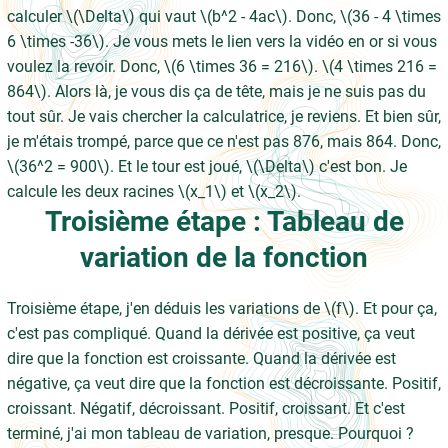
calculer \(\Delta\) qui vaut \(b^2 - 4ac\). Donc, \(36 - 4 \times
6 \times -36\). Je vous mets le lien vers la vidéo en or si vous
voulez la revoir. Donc, \(6 \times 36 = 216\). \(4 \times 216 =
864\). Alors là, je vous dis ça de tête, mais je ne suis pas du
tout sûr. Je vais chercher la calculatrice, je reviens. Et bien sûr,
je m'étais trompé, parce que ce n'est pas 876, mais 864. Donc,
\(36^2 = 900\). Et le tour est joué, \(\Delta\) c'est bon. Je
calcule les deux racines \(x_1\) et \(x_2\).
Troisième étape : Tableau de
variation de la fonction
Troisième étape, j'en déduis les variations de \(f\). Et pour ça,
c'est pas compliqué. Quand la dérivée est positive, ça veut
dire que la fonction est croissante. Quand la dérivée est
négative, ça veut dire que la fonction est décroissante. Positif,
croissant. Négatif, décroissant. Positif, croissant. Et c'est
terminé, j'ai mon tableau de variation, presque. Pourquoi ?