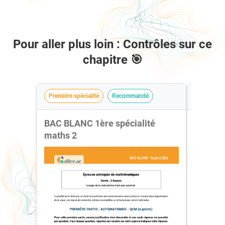
Pour aller plus loin : Contrôles sur ce
chapitre 🎯
Première spécialité
Recommandé
Première 
BAC BLANC 1ère spécialité
Contrôl
maths 2
Dérivé