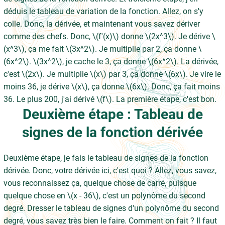
déduis le tableau de variation de la fonction. Allez, on s'y
colle. Donc, la dérivée, et maintenant vous savez dériver
comme des chefs. Donc, \(f'(x)\) donne \(2x^3\). Je dérive \
(x^3\), ça me fait \(3x^2\). Je multiplie par 2, ça donne \
(6x^2\). \(3x^2\), je cache le 3, ça donne \(6x^2\). La dérivée,
c'est \(2x\). Je multiplie \(x\) par 3, ça donne \(6x\). Je vire le
moins 36, je dérive \(x\), ça donne \(6x\). Donc, ça fait moins
36. Le plus 200, j'ai dérivé \(f\). La première étape, c'est bon.
Deuxième étape : Tableau de
signes de la fonction dérivée
Deuxième étape, je fais le tableau de signes de la fonction
dérivée. Donc, votre dérivée ici, c'est quoi ? Allez, vous savez,
vous reconnaissez ça, quelque chose de carré, puisque
quelque chose en \(x - 36\), c'est un polynôme du second
degré. Dresser le tableau de signes d'un polynôme du second
degré, vous savez très bien le faire. Comment on fait ? Il faut