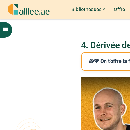
Bibliothèques
Offre
Passer au contenu principal
Ouvrir l'index du cours
4. Dérivée d
🎁💖 On t'offre la