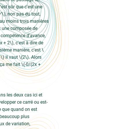
'est sûr que c'est une
v'\), non pas du tout,
a au moins trois manières
est une composée de
 la compétence d'avance,
 + 2\), c'est à dire de
sième manière, c'est \
\) il vaut \(2\). Alors
 ça me fait \(-0/(2x +
s les deux cas ici et
velopper ce carré ou est-
e que quand on est
t beaucoup plus
x de variation,