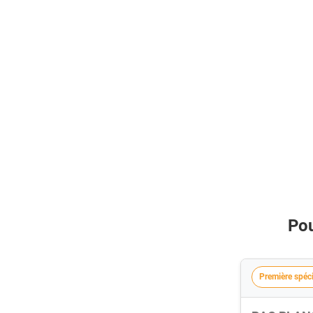
Pou
Première spéci