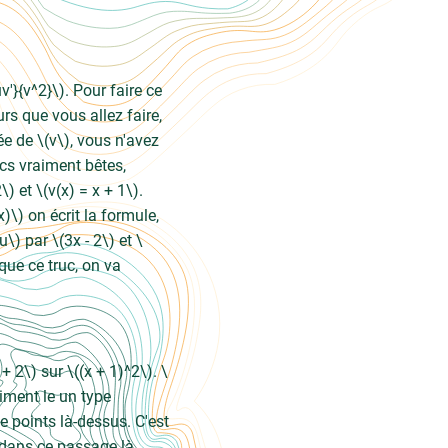
uv'}{v^2}\). Pour faire ce
urs que vous allez faire,
ée de \(v\), vous n'avez
ucs vraiment bêtes,
 et \(v(x) = x + 1\).
x)\) on écrit la formule,
u\) par \(3x - 2\) et \
f que ce truc, on va
+ 2\) sur \((x + 1)^2\). \
raiment le un type
e points là-dessus. C'est
, dans ce passage là,