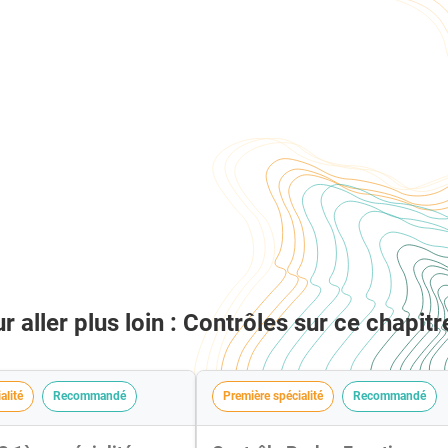
r aller plus loin : Contrôles sur ce chapitr
alité
Recommandé
Première spécialité
Recommandé