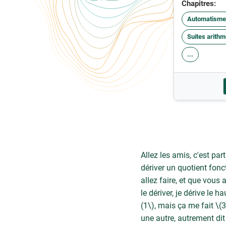
Chapitres:
Automatisme
Suites arith
...
Allez les amis, c'est pa
dériver un quotient fonct
allez faire, et que vous a
le dériver, je dérive le h
(1\), mais ça me fait \(
une autre, autrement dit q