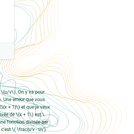
 \(u/v\). On y va pour
\). Une erreur que vous
2}{x + 1}\) et que je veux
rivée de \(x + 1\) est \
une fonction divisée par
c'est \( \frac{u'v - uv'}