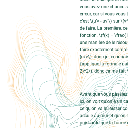
vous avez une chance sur 
erreur, car si vous vous 
c'est \(u'v - uv'\) sur 
de faire. La première, c
fonction. \(f(x) = \frac{
une manière de le résoud
faire exactement comme i
(u/v\), donc je reconnais
j'applique la formule qui 
2)^2\), donc ça me fait 
Avant que vous passiez a
ici, on voit qu'on a un c
ce qu'on va le laisser
acculé au mur et qu'on n
puissante que la forme 