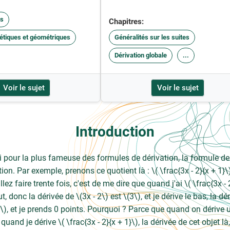
s
Chapitres:
métiques et géométriques
Généralités sur les suites
Dérivation globale
...
Voir le sujet
Voir le sujet
Introduction
rti pour la plus fameuse des formules de dérivation, la formule de
ion. Par exemple, prenons ce quotient là : \( \frac{3x - 2}{x + 1}
llez faire trente fois, c'est de me dire que quand j'ai \( \frac{3x - 
aut, donc la dérivée de \(3x - 2\) est \(3\), et je dérive le bas, la dé
3\), et je prends 0 points. Pourquoi ? Parce que quand on dérive 
uand je dérive \( \frac{3x - 2}{x + 1}\), la dérivée de cet objet là, 