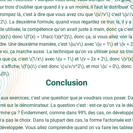
trois d'oublier que quand il y a un moins, il faut le distribuer. C
trompez là, c'est à dire que vous avez cru que \(u'/v'\) c'est \(u'/
\(v^2\). La deuxième formule, quand vous regardez ce truc là, il y 
elle utilisée, la compétence qu'on avait juste à main, donc ça c'
1}{x}\) donc \(f'(x) = \frac{-1}{x^2}\), donc ça, si vous allez voir
re. Une deuxième manière, c'est \(u/v\) avec \(u = 1\) et \(v = 2x
ci, ça marche aussi. La technique qu'on va utiliser pour sa troi
 que ça, c'est \(1/x\) avec \(u = 1\) et \(v = 2x + 2\), donc \(v'(x)
s'affiche, \(f'(x)\) c'est donc \(-u'v/v^2\), et moi \(u' = 0\), donc
\(0\).
Conclusion
ux exercices, c'est une question que je voudrais vous poser. Dan
arré sur le dénominateur. La question c'est : est-ce qu'on va le dé
 comme ça ? Évidemment, comme dans 99% des cas, on développ
'a pas le choix. Dans la plupart des cas, la forme factorisée es
développée. Vous allez comprendre quand on va faire les tableau