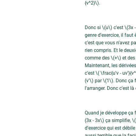
{v^2}\).
Donc si \(u\) c'est \(3x - 
genre d'exercice, il faut
c'est que vous n'avez pas
rien compris. Et le deux
comme des \(+\) et des \
Maintenant, les dérivées :
c'est \( \frac{u'v - uv'}{
(v'\) par \(1\). Donc ça f
l'arranger. Donc c'est l
Quand je développe ça fai
(3x - 3x\) ça simplifie, \
d'exercice qui est débil
aussi terrible que la fac