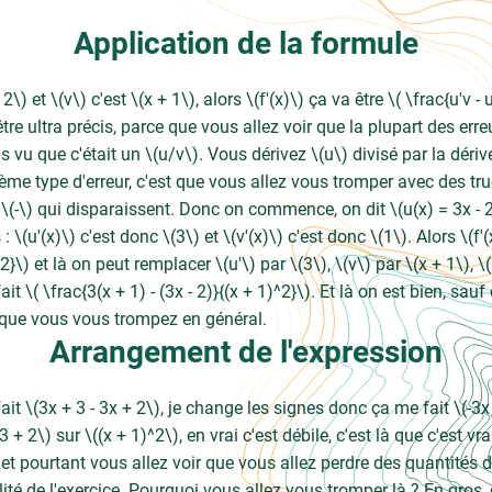
Application de la formule
2\) et \(v\) c'est \(x + 1\), alors \(f'(x)\) ça va être \( \frac{u'v - 
 être ultra précis, parce que vous allez voir que la plupart des erre
 vu que c'était un \(u/v\). Vous dérivez \(u\) divisé par la dériv
ième type d'erreur, c'est que vous allez vous tromper avec des tr
(-\) qui disparaissent. Donc on commence, on dit \(u(x) = 3x - 2\)
 \(u'(x)\) c'est donc \(3\) et \(v'(x)\) c'est donc \(1\). Alors \(f'(
v^2}\) et là on peut remplacer \(u'\) par \(3\), \(v\) par \(x + 1\), \(
ait \( \frac{3(x + 1) - (3x - 2)}{(x + 1)^2}\). Et là on est bien, sau
à que vous vous trompez en général.
Arrangement de l'expression
t \(3x + 3 - 3x + 2\), je change les signes donc ça me fait \(-3x 
(3 + 2\) sur \((x + 1)^2\), en vrai c'est débile, c'est là que c'est v
e et pourtant vous allez voir que vous allez perdre des quantités d
ilité de l'exercice. Pourquoi vous allez vous tromper là ? En gros