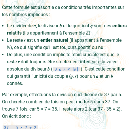
Cette formule est assortie de conditions très importantes sur
les nombres impliqués :
Le dividende 𝒂, le diviseur 𝒃 et le quotient 𝒒 sont des
entiers
relatifs
(ils appartiennent à l'ensemble ℤ).
Le reste 𝒓 est un
entier naturel
(il appartient à l'ensemble
ℕ), ce qui signifie qu'il est toujours positif ou nul.
De plus, une condition implicite mais cruciale est que le
reste 𝒓 doit toujours être strictement inférieur à la valeur
absolue du diviseur 𝒃 (
). C'est cette condition
0 ≤ 𝒓 < |𝒃|
qui garantit l'unicité du couple (𝒒, 𝒓) pour un 𝒂 et un 𝒃
donnés.
Par exemple, effectuons la division euclidienne de 37 par 5.
On cherche combien de fois on peut mettre 5 dans 37. On
trouve 7 fois, car 5 × 7 = 35. Il reste alors 2 (car 37 - 35 = 2).
On écrit donc :
37 = 5 × 7 + 2