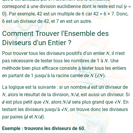
correspond à une division euclidienne dont le reste est nul (𝒓 =
0). Par exemple, 42 est un multiple de 6 car 42 = 6 × 7. Donc,
6 est un diviseur de 42, et 7 en est un autre.
Comment Trouver l'Ensemble des
Diviseurs d'un Entier ?
Pour trouver tous les diviseurs positifs d'un entier 𝑵, il n'est
pas nécessaire de tester tous les nombres de 1 à 𝑵. Une
méthode bien plus efficace consiste à tester tous les entiers
en partant de 1 jusqu'à la racine carrée de 𝑵 (√𝑵).
La logique est la suivante : si un nombre 𝒅 est un diviseur de
𝑵, alors le résultat de la division, 𝑵/𝒅, est aussi un diviseur. Si
𝒅 est plus petit que √𝑵, alors 𝑵/𝒅 sera plus grand que √𝑵. En
testant les diviseurs jusqu'à √𝑵, on trouve donc les diviseurs
par paires (𝒅 et 𝑵/𝒅).
Exemple : trouvons les diviseurs de 60.