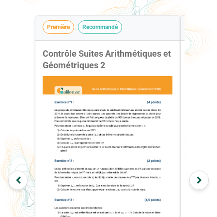
Première
Recommandé
Seconde
Contrôle Suites Arithmétiques et
Contrôl
Géométriques 2