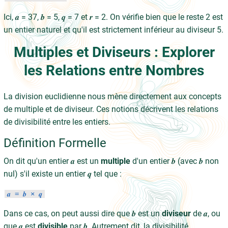
Ici, 𝒂 = 37, 𝒃 = 5, 𝒒 = 7 et 𝒓 = 2. On vérifie bien que le reste 2 est
un entier naturel et qu'il est strictement inférieur au diviseur 5.
Multiples et Diviseurs : Explorer
les Relations entre Nombres
La division euclidienne nous mène directement aux concepts
de multiple et de diviseur. Ces notions décrivent les relations
de divisibilité entre les entiers.
Définition Formelle
On dit qu'un entier 𝒂 est un
multiple
d'un entier 𝒃 (avec 𝒃 non
nul) s'il existe un entier 𝒒 tel que :
𝒂 = 𝒃 × 𝒒
Dans ce cas, on peut aussi dire que 𝒃 est un
diviseur
de 𝒂, ou
que 𝒂 est
divisible
par 𝒃. Autrement dit, la divisibilité