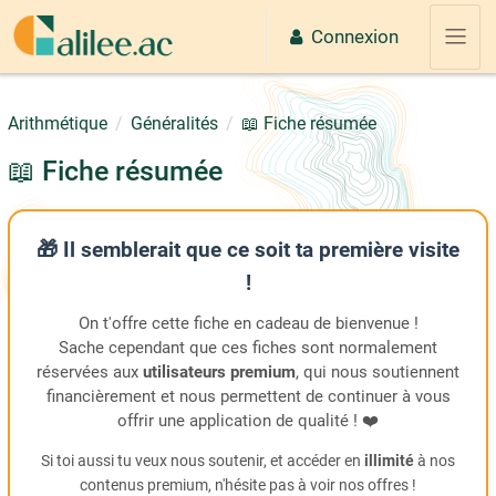
Passer au contenu principal
Connexion
Panne
Arithmétique
Généralités
📖 Fiche résumée
📖 Fiche résumée
🎁 Il semblerait que ce soit ta première visite
!
On t'offre cette fiche en cadeau de bienvenue !
Sache cependant que ces fiches sont normalement
réservées aux
utilisateurs premium
, qui nous soutiennent
financièrement et nous permettent de continuer à vous
offrir une application de qualité ! ❤️
Si toi aussi tu veux nous soutenir, et accéder en
illimité
à nos
contenus premium, n'hésite pas à voir nos offres !