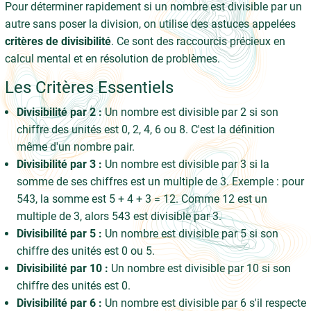
Pour déterminer rapidement si un nombre est divisible par un
autre sans poser la division, on utilise des astuces appelées
critères de divisibilité
. Ce sont des raccourcis précieux en
calcul mental et en résolution de problèmes.
Les Critères Essentiels
Divisibilité par 2 :
Un nombre est divisible par 2 si son
chiffre des unités est 0, 2, 4, 6 ou 8. C'est la définition
même d'un nombre pair.
Divisibilité par 3 :
Un nombre est divisible par 3 si la
somme de ses chiffres est un multiple de 3. Exemple : pour
543, la somme est 5 + 4 + 3 = 12. Comme 12 est un
multiple de 3, alors 543 est divisible par 3.
Divisibilité par 5 :
Un nombre est divisible par 5 si son
chiffre des unités est 0 ou 5.
Divisibilité par 10 :
Un nombre est divisible par 10 si son
chiffre des unités est 0.
Divisibilité par 6 :
Un nombre est divisible par 6 s'il respecte