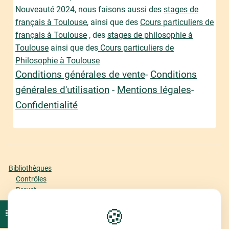
Nouveauté 2024, nous faisons aussi des
stages de
français à Toulouse
, ainsi que des
Cours particuliers de
français à Toulouse
, des
stages de philosophie à
Toulouse
ainsi que des
Cours particuliers de
Philosophie à Toulouse
Conditions générales de vente
-
Conditions
générales d'utilisation
-
Mentions légales
-
Confidentialité
Bibliothèques
Contrôles
Brevet
Bac Première
🍪
Bac Terminale
Ouvrir l'index du cours
Offre