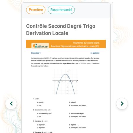
Première
Recommandé
Première
Contrôle Second Degré Trigo
Contrôl
Derivation Locale
Trigon