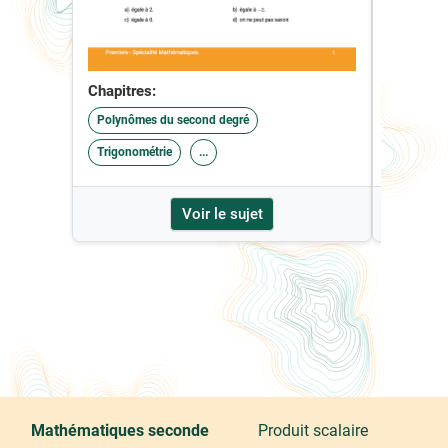
Chapitres:
Polynômes du second degré
Chapitre
Trigonométrie
...
Trigonom
Voir le sujet
Mathématiques seconde
Produit scalaire