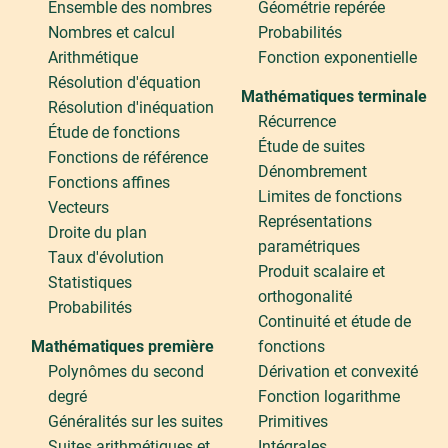
Ensemble des nombres
Géométrie repérée
Nombres et calcul
Probabilités
Arithmétique
Fonction exponentielle
Résolution d'équation
Mathématiques terminale
Résolution d'inéquation
Récurrence
Étude de fonctions
Étude de suites
Fonctions de référence
Dénombrement
Fonctions affines
Limites de fonctions
Vecteurs
Représentations
Droite du plan
paramétriques
Taux d'évolution
Produit scalaire et
Statistiques
orthogonalité
Probabilités
Continuité et étude de
Mathématiques première
fonctions
Polynômes du second
Dérivation et convexité
degré
Fonction logarithme
Généralités sur les suites
Primitives
Suites arithmétiques et
Intégrales