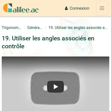
Passer au contenu principal
Connexion
Panne
Trigonométrie
Généralités
19. Utiliser les angles associés en contrôle
19. Utiliser les angles associés en
contrôle
Play