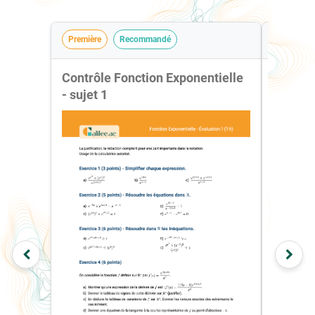
Première
Recommandé
Première 
Contrôle Fonction Exponentielle
Contrôl
- sujet 1
- sujet 