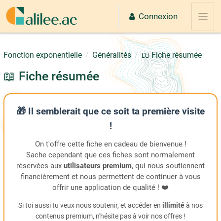
Passer au contenu principal
Connexion
Panne
Fonction exponentielle
Généralités
📖 Fiche résumée
📖 Fiche résumée
🎁 Il semblerait que ce soit ta première visite
!
On t'offre cette fiche en cadeau de bienvenue !
Sache cependant que ces fiches sont normalement
réservées aux
utilisateurs premium
, qui nous soutiennent
financièrement et nous permettent de continuer à vous
offrir une application de qualité ! ❤️
Si toi aussi tu veux nous soutenir, et accéder en
illimité
à nos
contenus premium, n'hésite pas à voir nos offres !