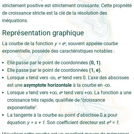
strictement positive est strictement croissante. Cette propriété
de croissance stricte est la clé de la résolution des
inéquations.
Représentation graphique
La courbe de la fonction
y = eˣ
, souvent appelée courbe
exponentielle, possède des caractéristiques notables :
Elle passe par le point de coordonnées
(0, 1)
.
Elle passe par le point de coordonnées
(1, e)
.
Lorsque
x
tend vers -∞,
eˣ
tend vers 0. L'axe des abscisses
est une
asymptote horizontale
à la courbe en -∞.
Lorsque
x
tend vers +∞,
eˣ
tend vers +∞. La fonction a une
croissance très rapide, qualifiée de "croissance
exponentielle".
La tangente à la courbe au point d'abscisse 0 a pour
équation
y = x + 1
. Son coefficient directeur est
e⁰ = 1
.