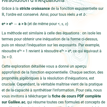
Grâce à la
stricte croissance
de la fonction exponentielle sur
ℝ, l'ordre est conservé. Ainsi, pour tous réels
a
et
b
:
eᵃ > eᵇ ⇔ a > b
(et de même pour <, ≤, ≥)
La méthode est similaire à celle des équations : on isole les
termes pour obtenir une inéquation de la forme ci-dessus,
puis on résout l'inéquation sur les exposants. Par exemple,
résoudre e³ˣ > 1 revient à résoudre e³ˣ > e⁰, ce qui équivaut à
3x > 0.
Cette exploration détaillée vous a donné un aperçu
approfondi de la fonction exponentielle. Chaque section, des
propriétés algébriques à la résolution d'inéquations, est
cruciale. Cependant, la véritable maîtrise vient de la pratique
et de la capacité à synthétiser l'information. Pour cela, nous
vous invitons à télécharger la
fiche de cours PDF complète
sur Galilee.ac
, qui résume toutes ces formules et concepts de