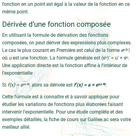
fonction en un point est égal à la valeur de la fonction en ce
même point.
Dérivée d'une fonction composée
En utilisant la formule de dérivation des fonctions
composées, on peut dériver des expressions plus complexes.
Le cas le plus courant en Première est celui de la forme
eᵘ⁽ˣ⁾
,
où
u
est une fonction. La formule générale est (eᵘ)' = u' × eᵘ.
Une application directe est la fonction affine à l'intérieur de
l'exponentielle :
Si
f(x) = eᵃˣ⁺ᵇ
, alors sa dérivée est
f'(x) = a × eᵃˣ⁺ᵇ
.
Cette formule est à connaître et à savoir appliquer pour
étudier les variations de fonctions plus élaborées faisant
intervenir l'exponentielle. Pour une étude complète et des
exemples détaillés, la fiche de cours sur Galilee.ac sera votre
meilleur allié.