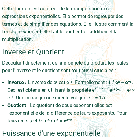
Cette formule est au cœur de la manipulation des
expressions exponentielles. Elle permet de regrouper des
termes et de simplifier des équations. Elle illustre comment la
fonction exponentielle fait le pont entre l'addition et la
multiplication.
Inverse et Quotient
Découlant directement de la propriété du produit, les règles
pour l'inverse et le quotient sont tout aussi cruciales :
Inverse :
L'inverse de eˣ est e⁻ˣ. Formellement :
1 / eˣ = e⁻ˣ
.
Ceci est obtenu en utilisant la propriété e⁰ = 1 = eˣ⁺⁽⁻ˣ⁾ = eˣ ×
e⁻ˣ. Une conséquence directe est que e⁻¹ = 1/e.
Quotient :
Le quotient de deux exponentielles est
l'exponentielle de la différence de leurs exposants. Pour
tous réels
a
et
b
:
eᵃ / eᵇ = eᵃ⁻ᵇ
.
Puissance d'une exponentielle