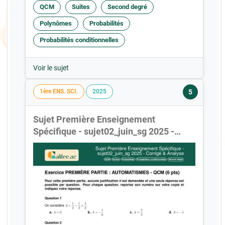
QCM
Suites
Second degré
Polynômes
Probabilités
Probabilités conditionnelles
Voir le sujet
5
1ère ENS. SCI.
2025
Sujet Première Enseignement
Spécifique - sujet02_juin_sg 2025 -
Corrigé & Analyse