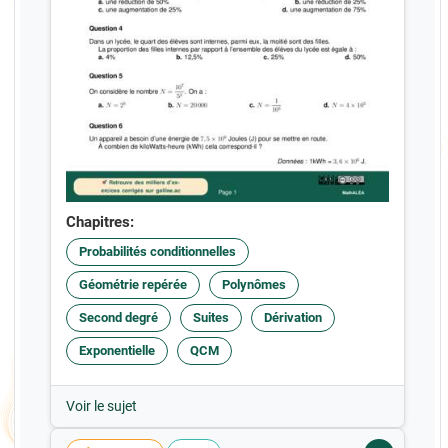
Chapitres:
Probabilités conditionnelles
Géométrie repérée
Polynômes
Second degré
Suites
Dérivation
Exponentielle
QCM
Voir le sujet