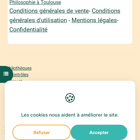
Philosophie à Toulouse
Conditions générales de vente
-
Conditions
générales d'utilisation
-
Mentions légales
-
Confidentialité
Bibliothèques
Ouvrir l'index du cours
Contrôles
Brevet
Bac Première
🍪
Bac Terminale
Offre
Espace Abonné
Classement
Les cookies nous aident à améliorer le site.
Politique de confidentialité
termes et conditions
Refuser
Accepter
Galilée.ac - Cours de mathématiques en ligne et exercices corrigés ©