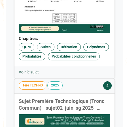
Chapitres:
QCM
Suites
Dérivation
Polynômes
Probabilités
Probabilités conditionnelles
Voir le sujet
4
1ère TECHNO
2025
Sujet Première Technologique (Tronc
Commun) - sujet02_juin_sg 2025 -
Corrigé & Analyse