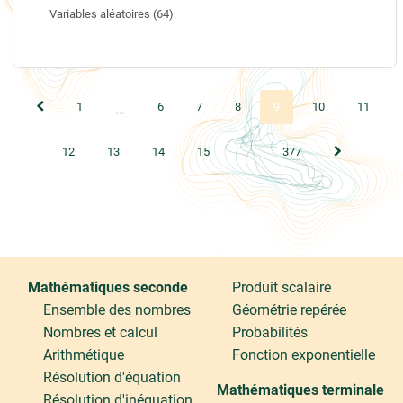
Variables aléatoires (64)
Page précédente
(actuel)
1
6
7
8
9
10
11
…
Page suivan
12
13
14
15
…
377
Mathématiques seconde
Produit scalaire
Ensemble des nombres
Géométrie repérée
Nombres et calcul
Probabilités
Arithmétique
Fonction exponentielle
Résolution d'équation
Mathématiques terminale
Résolution d'inéquation