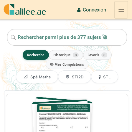
Passer au contenu principal
Connexion
Panne
2026
Recherche
Historique
0
Favoris
0
📚 Mes Compilations
📐
⚙️
🧪
Spé Maths
STI2D
STL