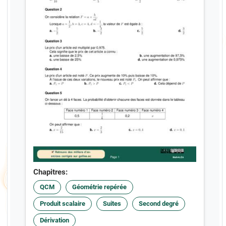
Chapitres:
QCM
Géométrie repérée
Produit scalaire
Suites
Second degré
Dérivation