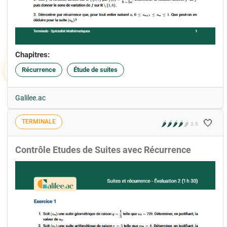
Chapitres:
Récurrence
Étude de suites
Galilee.ac
🤍
TERMINALE
🌶️
🌶️
🌶️
🌶️
🌶️
3.5
Contrôle Etudes de Suites avec Récurrence