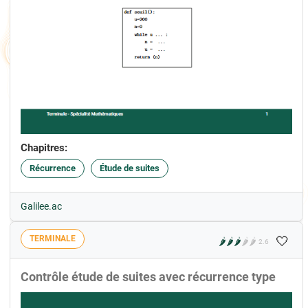
Chapitres:
Récurrence
Étude de suites
Galilee.ac
🤍
TERMINALE
🌶️
🌶️
🌶️
🌶️
🌶️
2.6
Contrôle étude de suites avec récurrence type