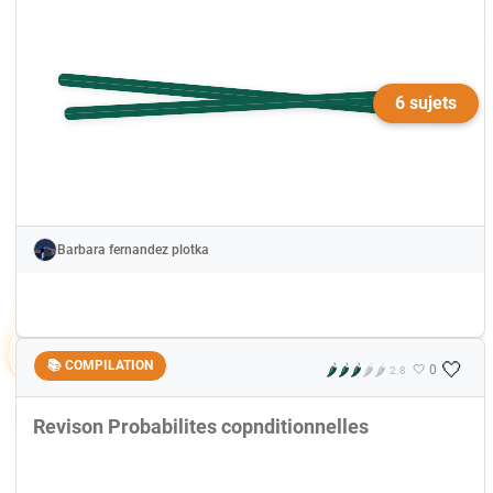
6 sujets
Barbara fernandez plotka
🤍
📚 COMPILATION
🌶️
🌶️
🌶️
🌶️
🌶️
🤍 0
2.8
Revison Probabilites copnditionnelles