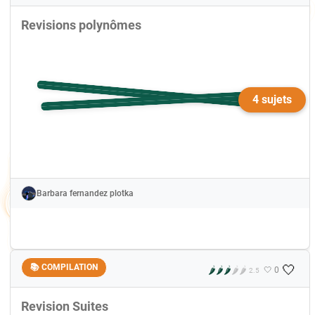
Revisions polynômes
4 sujets
Barbara fernandez plotka
🤍
📚 COMPILATION
🌶️
🌶️
🌶️
🌶️
🌶️
🤍 0
2.5
Revision Suites