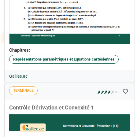
Chapitres:
Représentations paramétriques et Équations cartésiennes
Galilee.ac
🤍
TERMINALE
🌶️
🌶️
🌶️
🌶️
🌶️
3.9
Contrôle Dérivation et Convexité 1