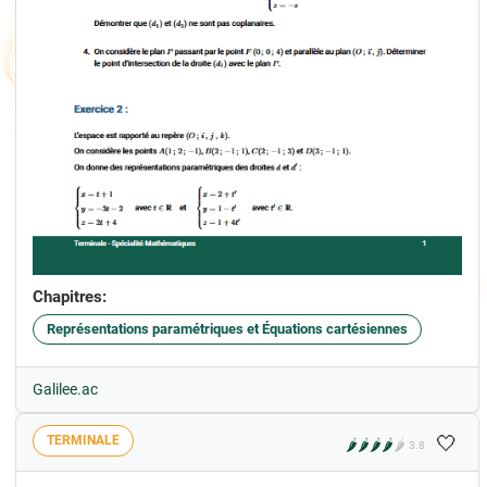
Chapitres:
Représentations paramétriques et Équations cartésiennes
Galilee.ac
🤍
TERMINALE
🌶️
🌶️
🌶️
🌶️
🌶️
3.8