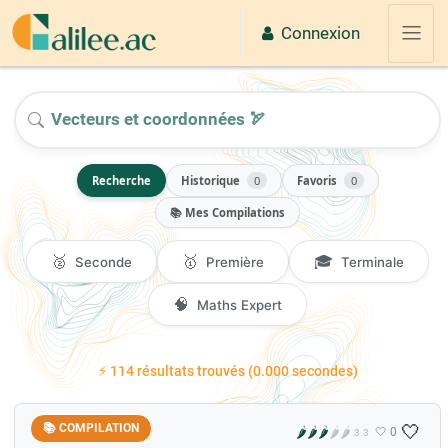
Passer au contenu principal
Connexion
Panne
2026
Recherche
Historique
0
Favoris
0
📚 Mes Compilations
🥈
🥇
🎓
Seconde
Première
Terminale
🧠
Maths Expert
⚡ 114 résultats trouvés (0.000 secondes)
🤍
📚 COMPILATION
🌶️
🌶️
🌶️
🌶️
🌶️
🤍 0
3.3