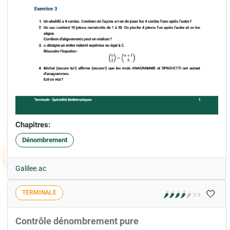
Chapitres:
Dénombrement
Galilee.ac
🤍
TERMINALE
🌶️
🌶️
🌶️
🌶️
🌶️
3.9
Contrôle dénombrement pure