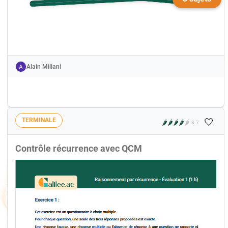
Alain Miliani
🤍
TERMINALE
🌶️
🌶️
🌶️
🌶️
🌶️
3.7
Contrôle récurrence avec QCM