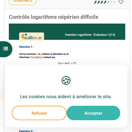
🤍
TERMINALE
🌶️
🌶️
🌶️
🌶️
🌶️
3.9
Contrôle logarithme népérien difficile
Ouvrir l'index du cours
🍪
Les cookies nous aident à améliorer le site.
Refuser
Accepter