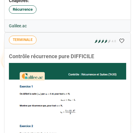
Chapitres:
Récurrence
Galilee.ac
🤍
TERMINALE
🌶️
🌶️
🌶️
🌶️
🌶️
4.0
Contrôle récurrence pure DIFFICILE