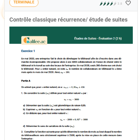
🤍
TERMINALE
🌶️
🌶️
🌶️
🌶️
🌶️
3.8
Contrôle classique récurrence/ étude de suites