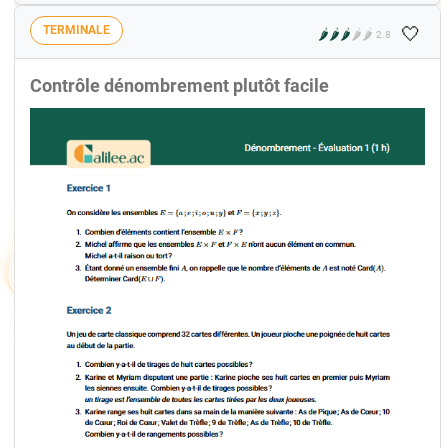
🤍
TERMINALE
🌶️
🌶️
🌶️
🌶️
🌶️
2.8
Contrôle dénombrement plutôt facile