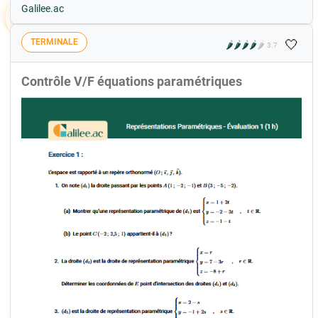
Galilee.ac
🤍
TERMINALE
🌶️
🌶️
🌶️
🌶️
🌶️
3.7
Contrôle V/F équations paramétriques