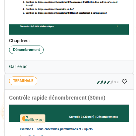
Chapitres:
Dénombrement
Galilee.ac
🤍
TERMINALE
🌶️
🌶️
🌶️
🌶️
🌶️
3.9
Contrôle rapide dénombrement (30mn)