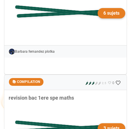
6 sujets
Barbara fernandez plotka
🤍
📚 COMPILATION
🌶️
🌶️
🌶️
🌶️
🌶️
🤍 0
2.5
revision bac 1ere spe maths
3 sujets