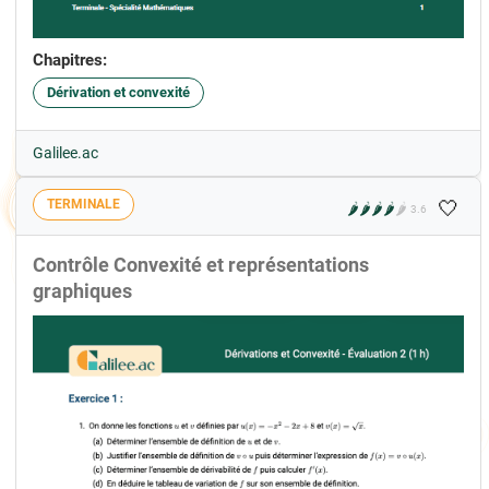
Chapitres:
Dérivation et convexité
Galilee.ac
🤍
TERMINALE
🌶️
🌶️
🌶️
🌶️
🌶️
3.6
Contrôle Convexité et représentations
graphiques