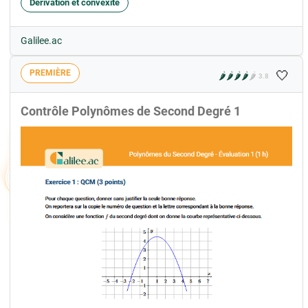
Dérivation et convexité
Galilee.ac
🤍
PREMIÈRE
🌶️
🌶️
🌶️
🌶️
🌶️
3.8
Contrôle Polynômes de Second Degré 1