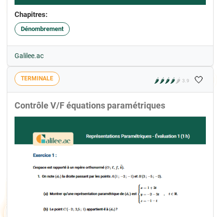
Chapitres:
Dénombrement
Galilee.ac
🤍
TERMINALE
🌶️
🌶️
🌶️
🌶️
🌶️
3.9
Contrôle V/F équations paramétriques