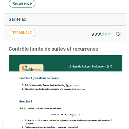
Récurrence
Galilee.ac
🤍
TERMINALE
🌶️
🌶️
🌶️
🌶️
🌶️
3.3
Contrôle limite de suites et récurrence